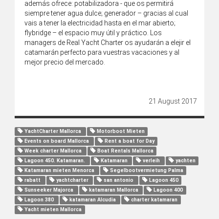
además ofrece:
potabilizadora - que os permitirá
siempre tener agua dulce; g
enerador – gracias al cual
vais a tener la electricidad hasta en el mar abierto;
f
lybridge – el espacio muy útil y práctico.
Los
managers de Real Yacht Charter os ayudarán a elejir el
catamarán perfecto para vuestras vacaciones y al
mejor precio del mercado.
21 August 2017
YachtCharter Mallorca
Motorboot Mieten
Events on board Mallorca
Rent a boat for Day
Week charter Mallorca
Boat Rentals Mallorca
Lagoon 450. Katamaran.
Katamaran
verleih
yachten
Katamaran mieten Menorca
Segelbootvermietung Palma
rabatt
yachtcharter
san antonio
Lagoon 450
Sunseeker Majorca
katamaran Mallorca
Lagoon 400
Lagoon 380
katamaran Alcudia
charter katamaran
Yacht mieten Mallorca