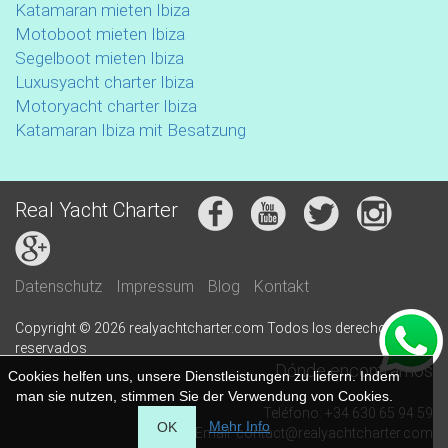
Katamaran mieten Ibiza
Motoboot mieten Ibiza
Segelboot mieten Ibiza
Luxusyacht charter Ibiza
Motoryacht charter Ibiza
Katamaran Ibiza mit Besatzung
Real Yacht Charter
Datenschutz
Impressum
Blog
Kontakt
Copyright © 2026 realyachtcharter.com Todos los derechos
reservados
Dónde encontrarnos
Cookies helfen uns, unsere Dienstleistungen zu liefern. Indem
man sie nutzen, stimmen Sie der Verwendung von Cookies.
Teléfono: +34 630 65 94 59
Mehr Info
OK
Email: contact@realyachtcharter.com