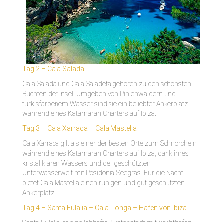
Tag 2 – Cala Salada
Cala Salada und Cala Saladeta gehören zu den schönsten
Buchten der Insel. Umgeben von Pinienwäldern und
türkisfarbenem Wasser sind sie ein beliebter Ankerplatz
während eines Katamaran Charters auf Ibiza.
Tag 3 – Cala Xarraca – Cala Mastella
Cala Xarraca gilt als einer der besten Orte zum Schnorcheln
während eines Katamaran Charters auf Ibiza, dank ihres
kristallklaren Wassers und der geschützten
Unterwasserwelt mit Posidonia-Seegras. Für die Nacht
bietet Cala Mastella einen ruhigen und gut geschützten
Ankerplatz.
Tag 4 – Santa Eulalia – Cala Llonga – Hafen von Ibiza