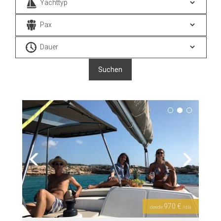
Previous
Next
970 €
desde
/día