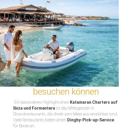
besuchen können
Ein besonderes Highlight eines
Katamaran Charters auf
Ibiza und Formentera
ist das Mittagessen in
Strandrestaurants, die direkt vom Meer aus erreichbar sind.
Viele Restaurants bieten einen
Dinghy
-Pick-up
-Service
für Boote an.