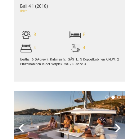
Bali 4.1 (2018)
Ibiza
8
8
4
4
Berths: 6 (6+crew). Kabinen 5: GÄSTE: 3 Doppelkabinen CREW: 2
Einzelkabinen in der Vorpiek. WC / Dusche 3
siehe Details >>
Previous
Next