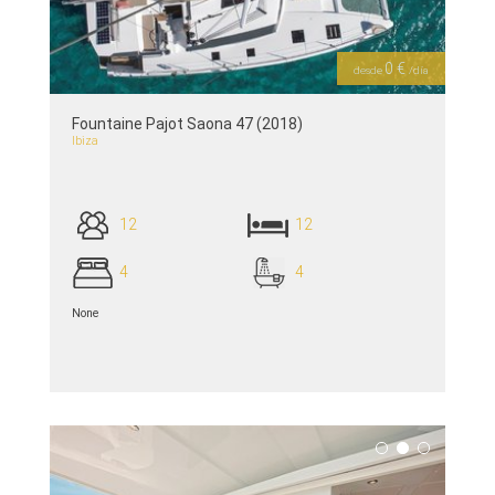
0 €
desde
/día
Fountaine Pajot Saona 47 (2018)
Ibiza
12
12
4
4
None
siehe Details >>