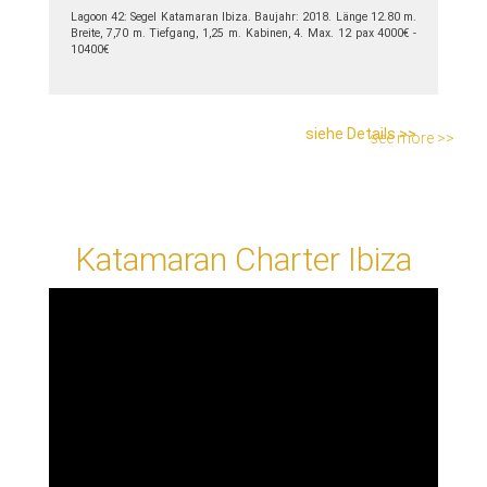
Lagoon 42: Segel Katamaran Ibiza. Baujahr: 2018. Länge 12.80 m.
Breite, 7,70 m. Tiefgang, 1,25 m. Kabinen, 4. Max. 12 pax 4000€ -
10400€
siehe Details >>
see more >>
Katamaran Charter Ibiza