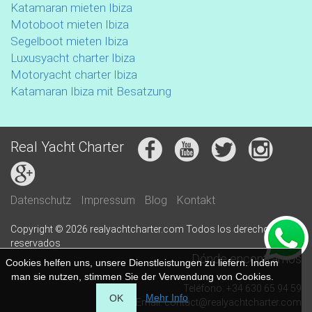
Katamaran mieten Ibiza
Motoboot mieten Ibiza
Segelboot mieten Ibiza
Luxusyacht charter Ibiza
Motoryacht charter Ibiza
Katamaran Ibiza mit Besatzung
Real Yacht Charter
Datenschutz
Impressum
Blog
Kontakt
Copyright © 2026 realyachtcharter.com Todos los derechos
reservados
Dónde encontrarnos
Cookies helfen uns, unsere Dienstleistungen zu liefern. Indem
man sie nutzen, stimmen Sie der Verwendung von Cookies.
Teléfono: +34 630 65 94 59
Mehr Info
OK
Email: contact@realyachtcharter.com