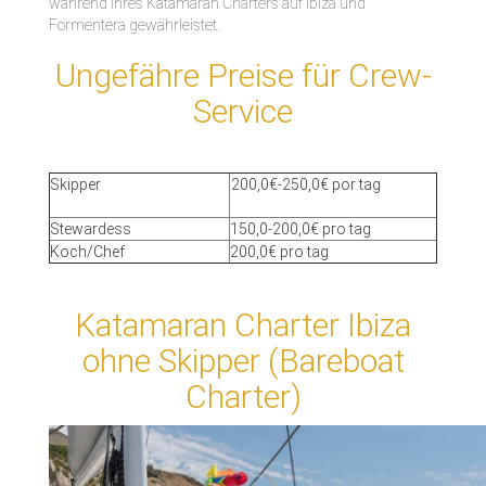
während Ihres Katamaran Charters auf Ibiza und
Formentera gewährleistet.
Ungefähre Preise für Crew-
Service
Skipper
200,0€-250,0€ por tag
Stewardess
150,0-200,0€ pro tag
Koch/Chef
200,0€ pro tag
Katamaran Charter Ibiza
ohne Skipper (Bareboat
Charter)