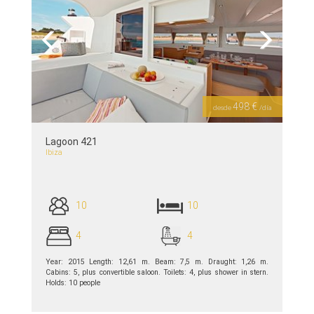
Previous
Next
498 €
desde
/día
Lagoon 421
Ibiza
10
10
4
4
Year: 2015 Length: 12,61 m. Beam: 7,5 m. Draught: 1,26 m.
Cabins: 5, plus convertible saloon. Toilets: 4, plus shower in stern.
Holds: 10 people