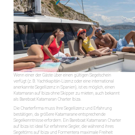
Wenn einer der Gäste über einen gültigen Segelschein
verfügt (z. B. Yachtkapitän-Lizenz oder eine international
anerkannte Segellizenz in Spanien), ist es möglich, einen
Katamaran auf Ibiza ohne Skipper zu mieten, auch bekannt
als Bareboat Katamaran Charter Ibiza.
Die Charterfirma muss Ihre Segellizenz und Erfahrung
bestätigen, da größere Katamarane entsprechende
Segelkenntnisse erfordern. Ein Bareboat Katamaran Charter
auf Ibiza ist ideal für erfahrene Segler, die während ihres
Segeltörns auf Ibiza und Formentera maximale Freiheit