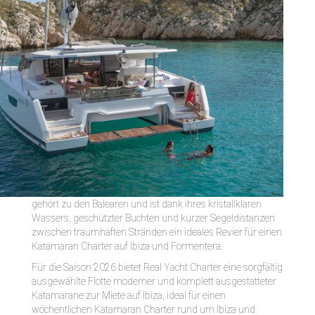
gehört zu den Balearen und ist dank ihres kristallklaren
Wassers, geschützter Buchten und kurzer Segeldistanzen
zwischen traumhaften Stränden ein ideales Revier für einen
Katamaran Charter auf Ibiza und Formentera.
Für die Saison 2026 bietet Real Yacht Charter eine sorgfältig
ausgewählte Flotte moderner und komplett ausgestatteter
Katamarane zur Miete auf Ibiza, ideal für einen
wöchentlichen Katamaran Charter rund um Ibiza und