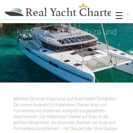
☰
Katamaran Mieten Ibiza und
Formentera
Möchten Sie einen Katamaran auf Ibiza mieten? Entdecken
Sie unsere Auswahl für Katamaran Charter Ibiza und
Formentera mit modernen, komplett ausgestatteten
Katamaranen. Der Katamaran Charter auf Ibiza ist die
perfekte Möglichkeit, die schönsten Buchten von Ibiza und
Formentera zu entdecken – mit Skipper oder ohne Skipper.