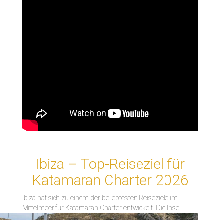
Ibiza – Top-Reiseziel für
Katamaran Charter 2026
Ibiza hat sich zu einem der beliebtesten Reiseziele im
Mittelmeer für Katamaran Charter en
twickelt. Die Insel