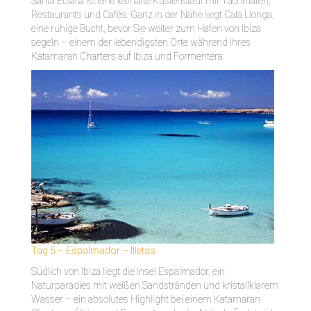
Santa Eulalia ist eine lebhafte Küstenstadt mit Yachthafen,
Restaurants und Cafés. Ganz in der Nähe liegt Cala Llonga,
eine ruhige Bucht, bevor Sie weiter zum Hafen von Ibiza
segeln – einem der lebendigsten Orte während Ihres
Katamaran Charters auf Ibiza und Formentera.
Tag 5 – Espalmador – Illetas
Südlich von Ibiza liegt die Insel Espalmador, ein
Naturparadies mit weißen Sandstränden und kristallklarem
Wasser – ein absolutes Highlight bei einem Katamaran