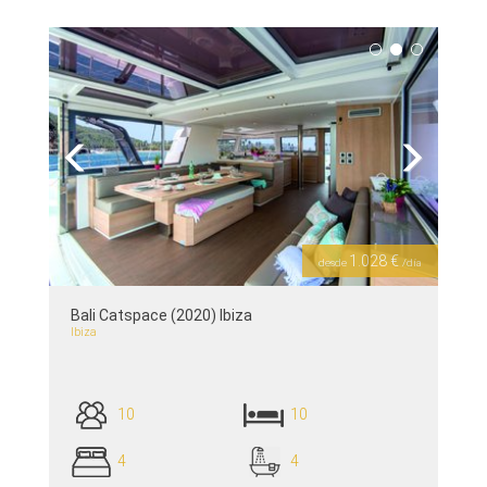
siehe Details >>
Previous
Next
1.028 €
desde
/día
Bali Catspace (2020) Ibiza
Ibiza
10
10
4
4