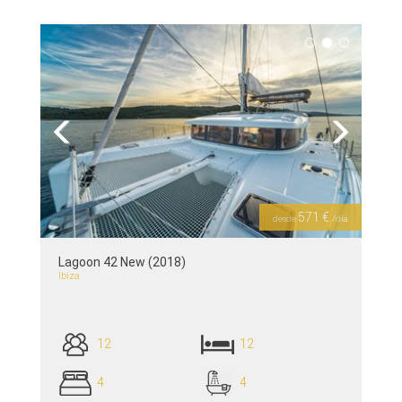
siehe Details >>
Previous
Next
571 €
desde
/día
Lagoon 42 New (2018)
Ibiza
12
12
4
4