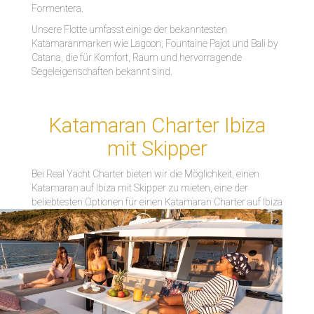
Formentera.
Unsere Flotte umfasst einige der bekanntesten
Katamaranmarken wie Lagoon, Fountaine Pajot und Bali by
Catana, die für Komfort, Raum und hervorragende
Segeleigenschaften bekannt sind.
Katamaran Charter Ibiza
mit Skipper
Bei Real Yacht Charter bieten wir die Möglichkeit, einen
Katamaran auf Ibiza mit Skipper zu mieten, eine der
beliebtesten Optionen für einen
Katamaran Charter auf Ibiza