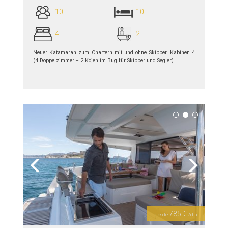
10
10
4
2
Neuer Katamaran zum Chartern mit und ohne Skipper. Kabinen 4
(4 Doppelzimmer + 2 Kojen im Bug für Skipper und Segler)
siehe Details >>
Previous
Next
785 €
desde
/día