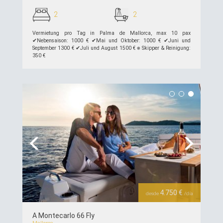
2
2
Vermietung pro Tag in Palma de Mallorca, max 10 pax
✔︎Nebensaison: 1000 € ✔︎Mai und Oktober: 1000 € ✔︎Juni und
September 1300 € ✔︎Juli und August 1500 € ⎈ Skipper & Reinigung:
350 €
siehe Details >>
Previous
Next
4.750 €
desde
/día
A Montecarlo 66 Fly