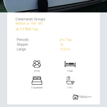
Catamaran Groups
Mallorca - Ref.: M1
ab
1.170 €
/tag
Periodo:
pro Tag
Skipper:
Ja
Länge:
15,0 m
45 Pax
0 Kojen
0 Doppelkabine
2 W.C.
fotos>>