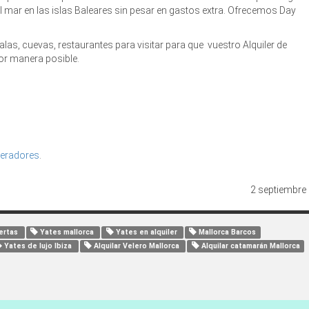
 el mar en las islas Baleares sin pesar en gastos extra. Ofrecemos Day
as, cuevas, restaurantes para visitar para que vuestro Alquiler de
jor manera posible.
peradores
.
2 septiembre
ertas
Yates mallorca
Yates en alquiler
Mallorca Barcos
Yates de lujo Ibiza
Alquilar Velero Mallorca
Alquilar catamarán Mallorca