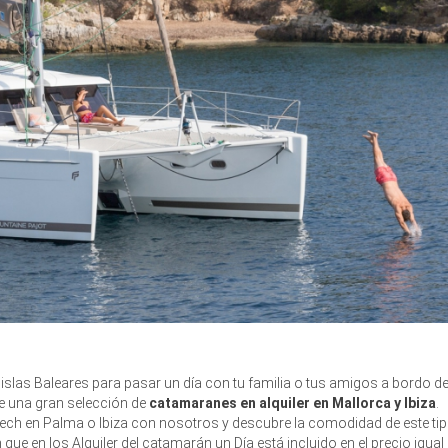
 islas Baleares para pasar un día con tu familia o tus amigos a bordo d
ce una gran selección de
catamaranes en alquiler en Mallorca y Ibiza
.
itech en Palma o Ibiza con nosotros y descubre la comodidad de este ti
ue en los Alquiler del catamarán un Día está incluido en el precio igual