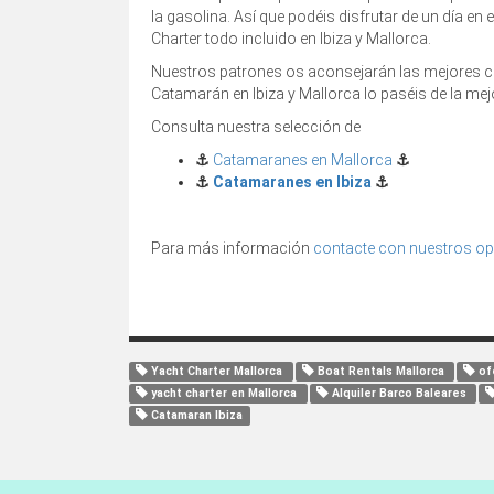
la gasolina. Así que podéis disfrutar de un día en
Charter todo incluido en Ibiza y Mallorca.
Nuestros patrones os aconsejarán las mejores cal
Catamarán en Ibiza y Mallorca lo paséis de la me
Consulta nuestra selección de
⚓️
Catamaranes en Mallorca
⚓️
⚓️
Catamaranes en Ibiza
⚓️
Para más información
contacte con nuestros o
Yacht Charter Mallorca
Boat Rentals Mallorca
of
yacht charter en Mallorca
Alquiler Barco Baleares
Catamaran Ibiza