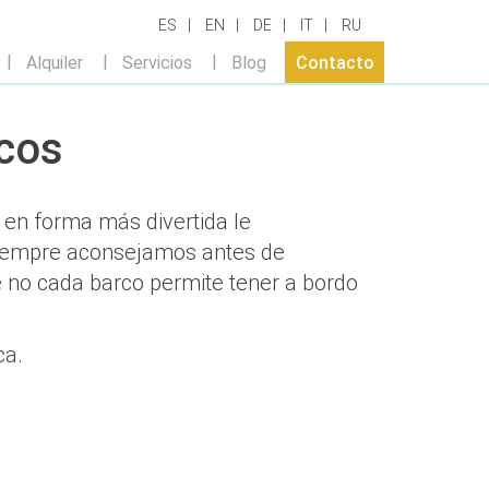
ES
EN
DE
IT
RU
Alquiler
Servicios
Blog
Contacto
icos
 en forma más divertida le
 Siempre aconsejamos antes de
 no cada barco permite tener a bordo
rca.