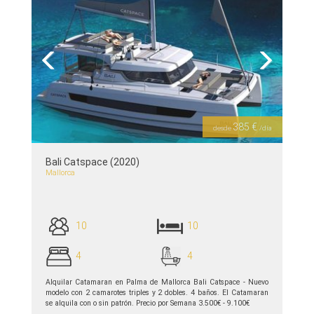
Previous
Next
385 €
desde
/día
Bali Catspace (2020)
Mallorca
10
10
4
4
Alquilar Catamaran en Palma de Mallorca Bali Catspace - Nuevo
modelo con 2 camarotes triples y 2 dobles. 4 baños. El Catamaran
se alquila con o sin patrón. Precio por Semana 3.500€ - 9.100€