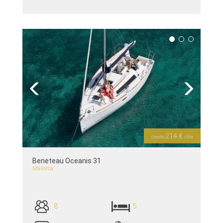
ver detalles >>
Previous
Next
214 €
desde
/día
Beneteau Oceanis 31
Mallorca
8
5