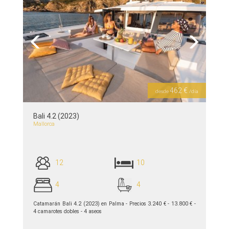
Previous
Next
462 €
desde
/día
Bali 4.2 (2023)
Mallorca
12
10
4
4
Catamarán Bali 4.2 (2023) en Palma - Precios 3.240 € - 13.800 € -
4 camarotes dobles - 4 aseos