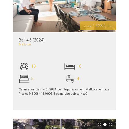
Previous
Next
1 428 €
desde
/día
Bali 4.6 (2024)
Mallorca
10
10
5
4
Catamaran Bali 4.6 2024 con tripulación en Mallorca e Ibiza.
Precios 9.500€ - 15.900€. 5 camarotes dobles, 4WC
ver detalles >>