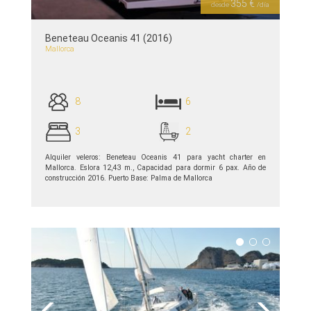
355 €
desde
/día
Beneteau Oceanis 41 (2016)
Mallorca
8
6
3
2
Alquiler veleros: Beneteau Oceanis 41 para yacht charter en
Mallorca. Eslora 12,43 m., Capacidad para dormir 6 pax. Año de
construcción 2016. Puerto Base: Palma de Mallorca
ver detalles >>