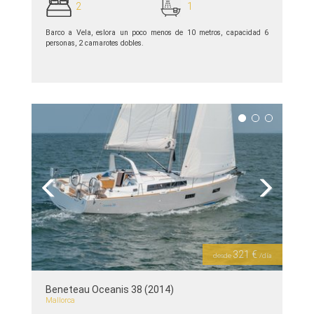
2
1
Barco a Vela, eslora un poco menos de 10 metros, capacidad 6
personas, 2 camarotes dobles.
ver detalles >>
Previous
Next
321 €
desde
/día
Beneteau Oceanis 38 (2014)
Mallorca