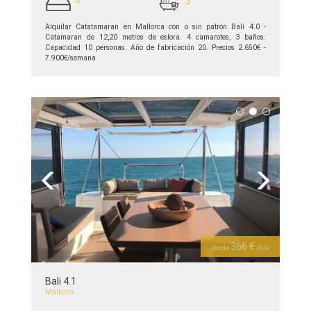
4
3
Alquilar Catatamaran en Mallorca con o sin patrón Bali 4.0 -
Сatamaran de 12,20 metros de eslora. 4 camarotes, 3 baños.
Capacidad 10 personas. Año de fabricación 20. Precios 2.650€ -
7.900€/semana
ver detalles >>
Previous
Next
366 €
desde
/día
Bali 4.1
Mallorca