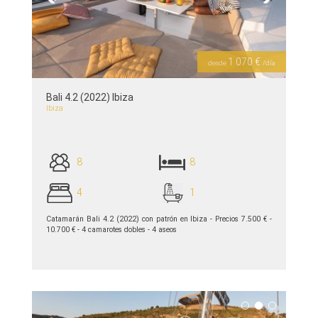
Previous
Next
1 070 €
desde
/día
Bali 4.2 (2022) Ibiza
Ibiza
8
8
4
1
Catamarán Bali 4.2 (2022) con patrón en Ibiza - Precios 7.500 € -
10.700 € - 4 camarotes dobles - 4 aseos
ver detalles >>