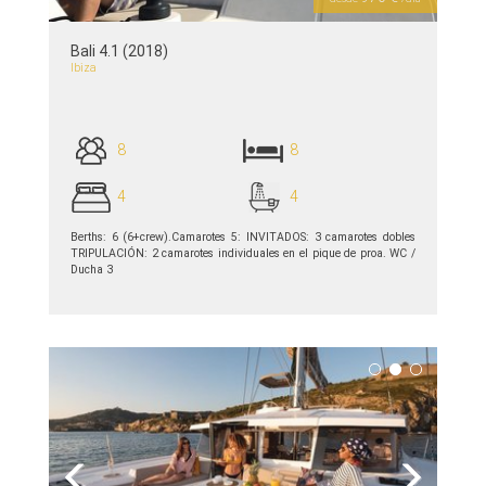
Bali 4.1 (2018)
Ibiza
8
8
4
4
Berths: 6 (6+crew).Camarotes 5: INVITADOS: 3 camarotes dobles
TRIPULACIÓN: 2 camarotes individuales en el pique de proa. WC /
Ducha 3
ver detalles >>