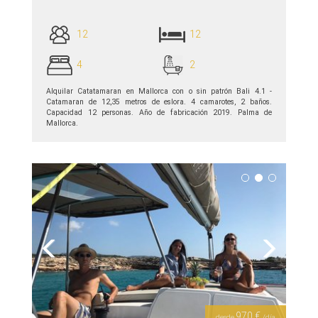
12
12
4
2
Alquilar Catatamaran en Mallorca con o sin patrón Bali 4.1 -
Сatamaran de 12,35 metros de eslora. 4 camarotes, 2 baños.
Capacidad 12 personas. Año de fabricación 2019. Palma de
Mallorca.
ver detalles >>
Previous
Next
970 €
desde
/día