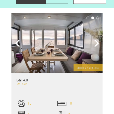
Previous
Next
378 €
desde
/día
Bali 4.0
Mallorca
10
10