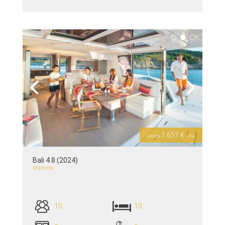
ver detalles >>
Previous
Next
1 657 €
desde
/día
Bali 4.8 (2024)
Mallorca
10
10