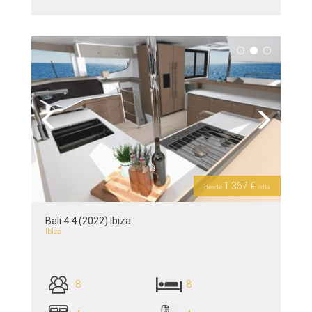
ver detalles >>
Previous
Next
1 357 €
desde
/día
Bali 4.4 (2022) Ibiza
Ibiza
8
8