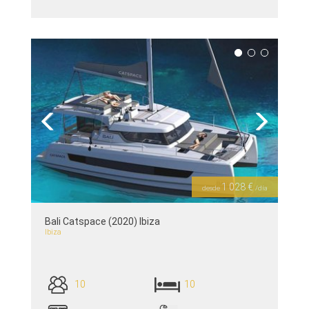
ver detalles >>
Previous
Next
1 028 €
desde
/día
Bali Catspace (2020) Ibiza
Ibiza
10
10