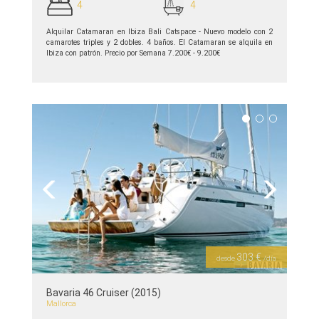
4
4
Alquilar Catamaran en Ibiza Bali Catspace - Nuevo modelo con 2
camarotes triples y 2 dobles. 4 baños. El Catamaran se alquila en
Ibiza con patrón. Precio por Semana 7.200€ - 9.200€
ver detalles >>
Previous
Next
303 €
desde
/día
Bavaria 46 Cruiser (2015)
Mallorca