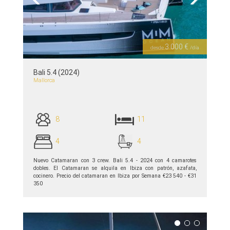
Previous
Next
3 000 €
desde
/día
Bali 5.4 (2024)
Mallorca
8
11
4
4
Nuevo Catamaran con 3 crew. Bali 5.4 - 2024 con 4 camarotes
dobles. El Catamaran se alquila en Ibiza con patrón, azafata,
cocinero. Precio del catamaran en Ibiza por Semana €23 540 - €31
350
ver detalles >>