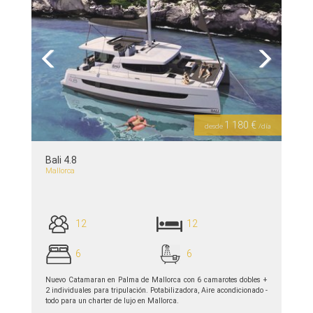
Previous
Next
1 180 €
desde
/día
Bali 4.8
Mallorca
12
12
6
6
Nuevo Catamaran en Palma de Mallorca con 6 camarotes dobles +
2 individuales para tripulación. Potabilizadora, Aire acondicionado -
todo para un charter de lujo en Mallorca.