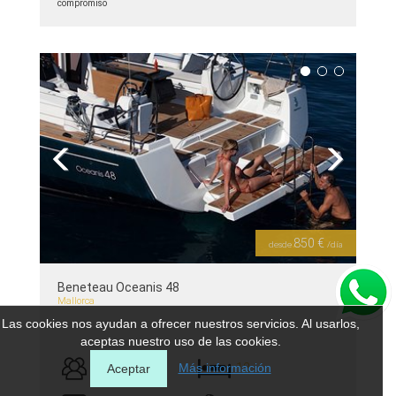
compromiso
ver detalles >>
Previous
Next
850 €
desde
/día
Beneteau Oceanis 48
Mallorca
Las cookies nos ayudan a ofrecer nuestros servicios. Al usarlos,
aceptas nuestro uso de las cookies.
Más información
12
12
Aceptar