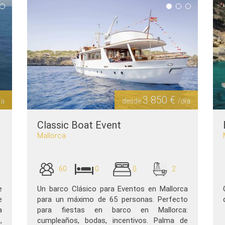
3 850 €
ía
desde
/día
Classic Boat Event
Mallorca
60
0
0
2
e
Un barco Clásico para Eventos en Mallorca
e
para un máximo de 65 personas. Perfecto
a
para fiestas en barco en Mallorca:
,
cumpleaños, bodas, incentivos. Palma de