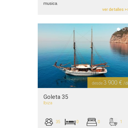
musica.
ver detalles >
3 900 €
desde
/d
Goleta 35
Ibiza
35
0
0
1