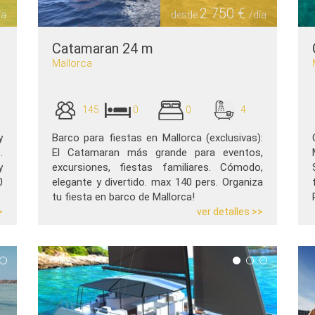
2 750 €
ía
desde
/día
Catamaran 24 m
Mallorca
145
0
0
4
y
Barco para fiestas en Mallorca (exclusivas):
.
El Catamaran más grande para eventos,
y
excursiones, fiestas familiares. Cómodo,
0
elegante y divertido. max 140 pers. Organiza
tu fiesta en barco de Mallorca!
>
ver detalles >>