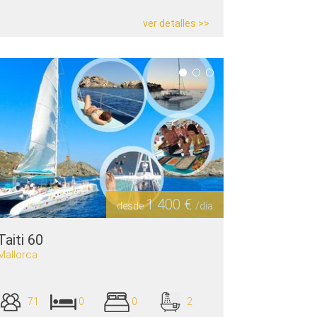
ver detalles >>
1 400 €
desde
/día
Taiti 60
Mallorca
71
0
0
2