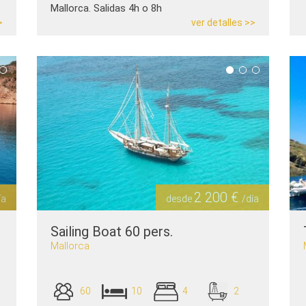
Mallorca. Salidas 4h o 8h
>
ver detalles >>
2 200 €
ía
desde
/día
Sailing Boat 60 pers.
Mallorca
60
10
4
2