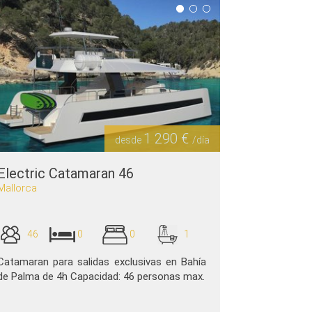
1 290 €
desde
/día
Electric Catamaran 46
Mallorca
46
0
0
1
Catamaran para salidas exclusivas en Bahía
de Palma de 4h Capacidad: 46 personas max.