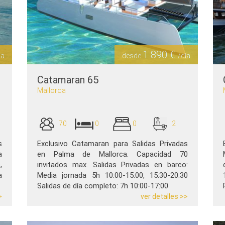
1 890 €
ía
desde
/día
Catamaran 65
Mallorca
70
0
0
2
s
Exclusivo Catamaran para Salidas Privadas
a
en Palma de Mallorca. Capacidad 70
,
invitados max. Salidas Privadas en barco:
a
Media jornada 5h 10:00-15:00, 15:30-20:30
Salidas de día completo: 7h 10:00-17:00
>
ver detalles >>