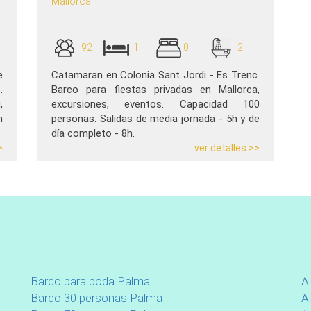
Mallorca
92
1
0
2
e
Catamaran en Colonia Sant Jordi - Es Trenc.
.
Barco para fiestas privadas en Mallorca,
,
excursiones, eventos. Capacidad 100
n
personas. Salidas de media jornada - 5h y de
día completo - 8h.
>
ver detalles >>
Barco para boda Palma
A
Barco 30 personas Palma
Al