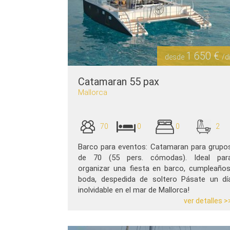
1 650 €
desde
/d
Catamaran 55 pax
Mallorca
70
0
0
2
Barco para eventos: Catamaran para grupo
de 70 (55 pers. cómodas). Ideal par
organizar una fiesta en barco, cumpleaños
boda, despedida de soltero Pásate un dí
inolvidable en el mar de Mallorca!
ver detalles >