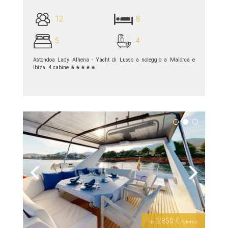
12
8
5
4
Astondoa Lady Alhena - Yacht di Lusso a noleggio a Maiorca e
Ibiza. 4 cabine ★★★★★
piú dettagli >>
Previous
Next
2.850 €
da
/giorno