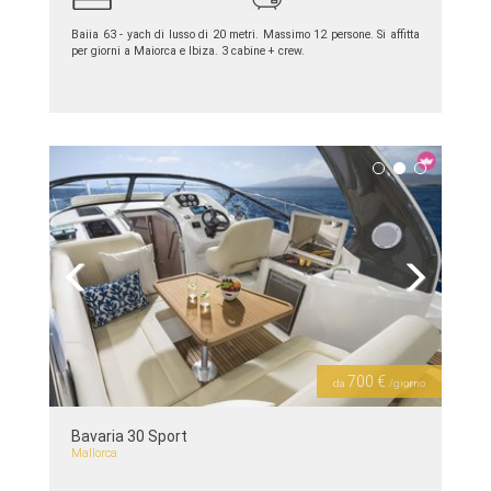
Baiia 63 - yach di lusso di 20 metri. Massimo 12 persone. Si affitta
per giorni a Maiorca e Ibiza. 3 cabine + crew.
piú dettagli >>
Previous
Next
700 €
da
/giorno
Bavaria 30 Sport
Mallorca