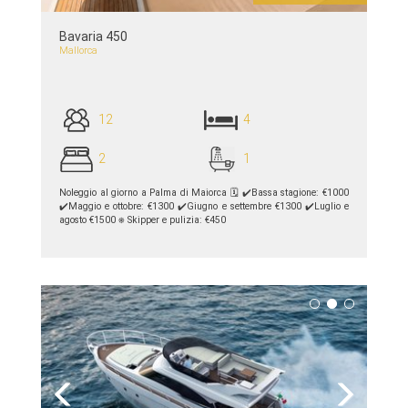
Bavaria 450
Mallorca
12
4
2
1
Noleggio al giorno a Palma di Maiorca 🗓 ✔︎Bassa stagione: €1000
✔︎Maggio e ottobre: ​​€1300 ✔︎Giugno e settembre €1300 ✔︎Luglio e
agosto €1500 ⎈ Skipper e pulizia: €450
piú dettagli >>