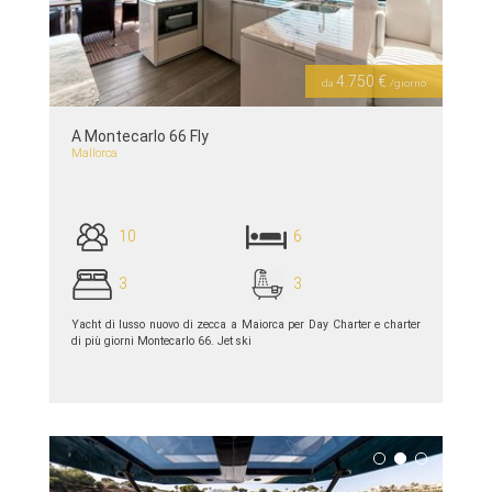
Previous
Next
4.750 €
da
/giorno
A Montecarlo 66 Fly
Mallorca
10
6
3
3
Yacht di lusso nuovo di zecca a Maiorca per Day Charter e charter
di più giorni Montecarlo 66. Jet ski
piú dettagli >>