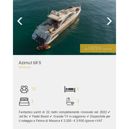
Previous
Next
3.870 €
da
/giorno
Azimut 68 S
Mallorca
10
6
3
3
Fantastico yacht di 22 metri completamente rinnovato nel 2022 ✔︎
Jet Ski ✔︎ Padel Board ✔︎ Grande TV in soggiorno ✔︎ Disponibile per
il noleggio a Palma di Maiorca € 3.200 - € 3.900 /giorno +VAT