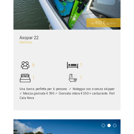
Previous
Next
450 €
da
/giorno
Axopar 22
Mallorca
6
1
1
1
Una barca perfetta per 6 persone. ✓ Noleggio con e senza skipper
✓ Mezza giornata € 390 ✓ Giornata intera € 550 + carburante. Port
Cala Nova
piú dettagli >>