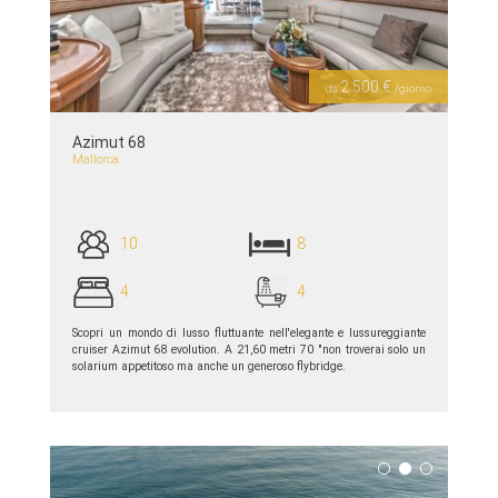
Previous
Next
2.500 €
da
/giorno
Azimut 68
Mallorca
10
8
4
4
Scopri un mondo di lusso fluttuante nell'elegante e lussureggiante
cruiser Azimut 68 evolution. A 21,60 metri 70 "non troverai solo un
solarium appetitoso ma anche un generoso flybridge.
piú dettagli >>