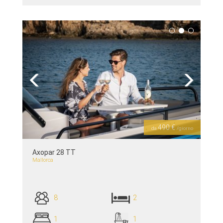
piú dettagli >>
Previous
Next
490 €
da
/giorno
Axopar 28 TT
Mallorca
8
2
1
1