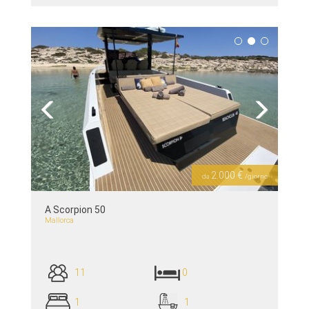
piú dettagli >>
Previous
Next
2.000 €
da
/giorno
A Scorpion 50
Mallorca
11
0
1
1