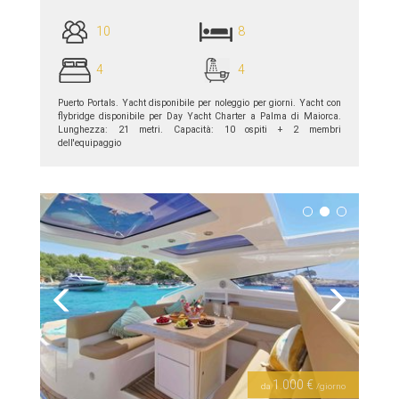
10
8
4
4
Puerto Portals. Yacht disponibile per noleggio per giorni. Yacht con
flybridge disponibile per Day Yacht Charter a Palma di Maiorca.
Lunghezza: 21 metri. Capacità: 10 ospiti + 2 membri
dell'equipaggio
piú dettagli >>
Previous
Next
1.000 €
da
/giorno