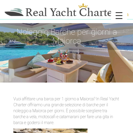
☰
Noleggio Barche per giorni a
Maiorca
Vuoi affittare una barca per 1 giorno a Maiorca? In Real Yacht
Charter offriamo una grande selezione di barche per il
noleggio a Maiorca per giorni. È possibile scegliere tra
barche a vela, motoscafi e catamarani per fare una gita in
barca e godersi il mare.