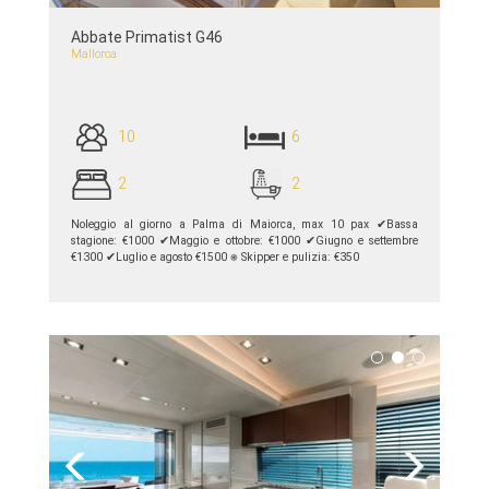
Abbate Primatist G46
Mallorca
10
6
2
2
Noleggio al giorno a Palma di Maiorca, max 10 pax ✔︎Bassa
stagione: €1000 ✔︎Maggio e ottobre: ​​€1000 ✔︎Giugno e settembre
€1300 ✔︎Luglio e agosto €1500 ⎈ Skipper e pulizia: €350
piú dettagli >>