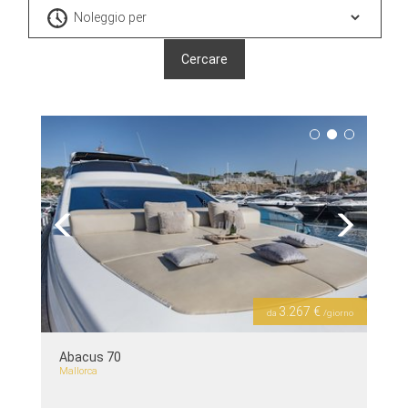
Previous
Next
3.267 €
da
/giorno
Abacus 70
Mallorca