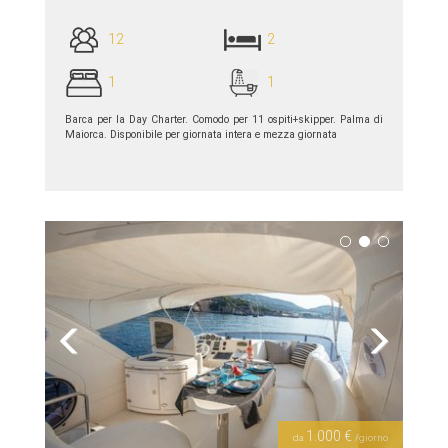
12
2
1
1
Barca per la Day Charter. Comodo per 11 ospiti+skipper. Palma di
Maiorca. Disponibile per giornata intera e mezza giornata
piú dettagli >>
Previous
Next
1.000 €
da
/giorno