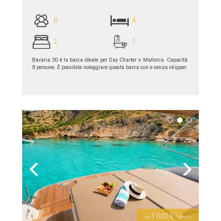
8
4
2
1
Bavaria 30 è la barca ideale per Day Charter n Mallorca. Capacità:
8 persone. È possibile noleggiare questa barca con e senza skipper.
piú dettagli >>
Previous
Next
1.000 €
da
/giorno