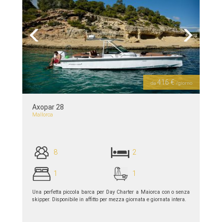
Previous
Next
416 €
da
/giorno
Axopar 28
Mallorca
8
2
1
1
Una perfetta piccola barca per Day Charter a Maiorca con o senza
skipper. Disponibile in affitto per mezza giornata e giornata intera.