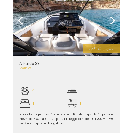
Previous
Next
2.950 €
da
/giorno
A Pardo 38
Mallorca
4
0
1
1
Nuova barca per Day Charter a Puerto Portals. Capacità 10 persone.
Prezzi da € 800 a € 1.100 per un noleggio di 4 ore e € 1.300-€ 1.895
per 8 ore. Capitano obbligatorio.