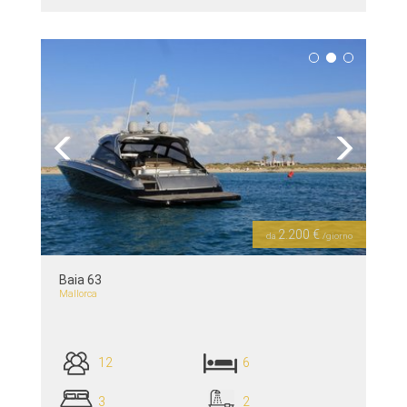
piú dettagli >>
Previous
Next
2.200 €
da
/giorno
Baia 63
Mallorca
12
6
3
2