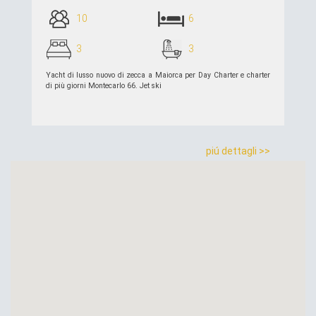
10
6
3
3
Yacht di lusso nuovo di zecca a Maiorca per Day Charter e charter
di più giorni Montecarlo 66. Jet ski
piú dettagli >>