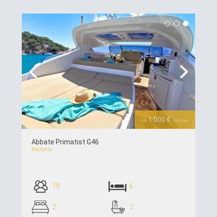
piú dettagli >>
Previous
Next
1.000 €
da
/giorno
Abbate Primatist G46
Mallorca
10
6
2
2