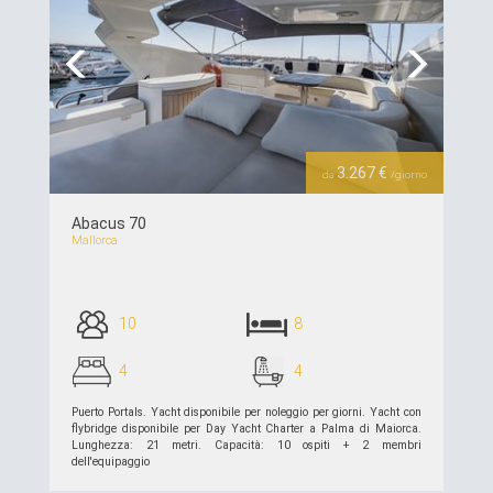
Previous
Next
3.267 €
da
/giorno
Abacus 70
Mallorca
10
8
4
4
Puerto Portals. Yacht disponibile per noleggio per giorni. Yacht con
flybridge disponibile per Day Yacht Charter a Palma di Maiorca.
Lunghezza: 21 metri. Capacità: 10 ospiti + 2 membri
dell'equipaggio