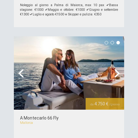
Noleggio al giorno a Palma di Maiorca, max 10 pax ✔︎Bassa
stagione: €1000 ✔︎Maggio e ottobre: ​​€1000 ✔︎Giugno e settembre
€1300 ✔︎Luglio e agosto €1500 ⎈ Skipper e pulizia: €350
piú dettagli >>
Previous
Next
4.750 €
da
/giorno
A Montecarlo 66 Fly
Mallorca