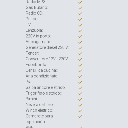
Radio MP3:
Gas Butano:
Radio CD:
Pulizia:
TV:
Lenzuola:
220V in porto:
Asciugamani:
Generatore diesel 220 V:
Tender:
Convertitore 12V - 220V:
Fuoribordo:
Uensili da cucina::
Aria condizionata:
Piatti::
Salpa ancore elettrico:
Frigorifero elettrico::
Bimini:
Nevera de hielo::
Winch elettrico:
Camarote para
tripulaciòn::
VHF: