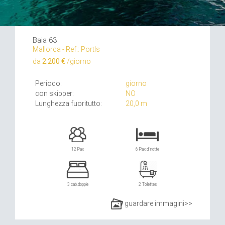
Baia 63
Mallorca - Ref.: Portls
da
2.200 €
/giorno
Periodo:
giorno
con skipper:
NO
Lunghezza fuoritutto:
20,0 m
12 Pax
6 Pax di notte
3 cab.doppie
2 Toilettes
guardare immagini>>