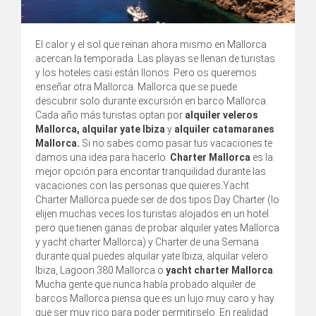
El calor y el sol que reinan ahora mismo en Mallorca
acercan la temporada. Las playas se llenan de turistas
y los hoteles casi están llonos. Pero os queremos
enseñar otra Mallorca. Mallorca que se puede
descubrir solo durante excursión en barco Mallorca.
Cada año más turistas optan por
alquiler veleros
Mallorca, alquilar yate Ibiza
y
alquiler catamaranes
Mallorca.
Si no sabes como pasar tus vacaciones te
damos una idea para hacerlo.
Charter Mallorca
es la
mejor opción para encontar tranquilidad durante las
vacaciones con las personas que quieres.Yacht
Charter Mallorca puede ser de dos tipos Day Charter (lo
elijen muchas veces los turistas alojados en un hotel
pero que tienen ganas de probar alquiler yates Mallorca
y yacht charter Mallorca) y Charter de una Semana
durante qual puedes alquilar yate Ibiza, alquilar velero
Ibiza, Lagoon 380 Mallorca o
yacht charter Mallorca
.
Mucha gente que nunca había probado alquiler de
barcos Mallorca piensa que es un lujo muy caro y hay
que ser muy rico para poder permitirselo. En realidad