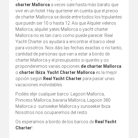
charter Mallorca
a veces sale hasta más barato que
vivir en un hotel. Hay que tener en cuenta que el precio
de charter Mallorca se divide entre todos los tripulantes
que puedn ser 10 o hasta 12. Asi que Alquiler veleros
Mallorca, alquiler yates Mallorca o yacht charter
Mallorca no es tan caro como puede parecer. Real
Yacht Charter os ayudará a encontrar el barco ideal
para vosotros. Nos dáis las fechas exactas o no tanto,
cantidad de personas que van a estar a bordo de
charter Mallorca y el presupuesto si queréis y os
proponderemos varias opciones
de charter Mallorca
o
charter Ibiza
.
Yacht Charter Mallorca
es la mejor
opción según
Real Yacht Charter
para pasar unas
vacaciones inolvidables.
Podéis elijir cualquier barco: Lagoon Mallorca,
Princess Mallorca, bavaria Mallorca, Lagoon 380
Mallorca o sunseeker Mallorca y sunseeker Ibiza.
Nosotros nos ocuparemos del resto.
Os esperamos a bordo de los barcos de
Real Yacht
Charter
!