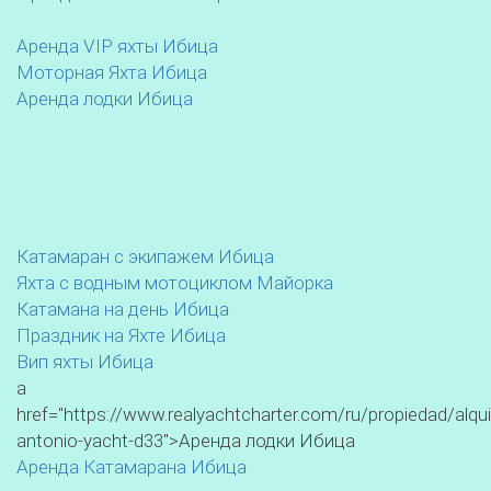
Аренда VIP яхты Ибица
Моторная Яхта Ибица
Аренда лодки Ибица
Катамаран с экипажем Ибица
Яхта с водным мотоциклом Майорка
Катамана на день Ибица
Праздник на Яхте Ибица
Вип яхты Ибица
a
href="https://www.realyachtcharter.com/ru/propiedad/alqui
antonio-yacht-d33">Аренда лодки Ибица
Аренда Катамарана Ибица