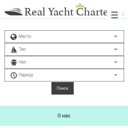
☰
О нас