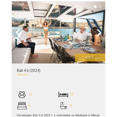
подробнее >>
Previous
Next
1 428 €
от
/день
Bali 4.6 (2024)
Mallorca
10
10
5
4
Катамаран Bali 4.6 2023 г. с экипажем на Майорке и Ибице.