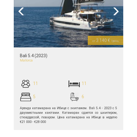
Previous
Next
3 140 €
от
/день
Bali 5.4 (2023)
Mallorca
11
11
5
6
Аренда катамарана на Ибице с экипажем. Bali 5.4 - 2023 с 5
двухместными каютами. Катамаран сдается со шкипером,
стюардессой, поваром. Цена катамарана на Ибице в неделю
€21 000 - €28 000