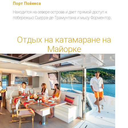
Порт Пойенса
Находится на севере острова и дает прямой доступ к
побережью Сьерра-де-Трамунтана и мысу Форментор.
Отдых на катамаране на
Майорке