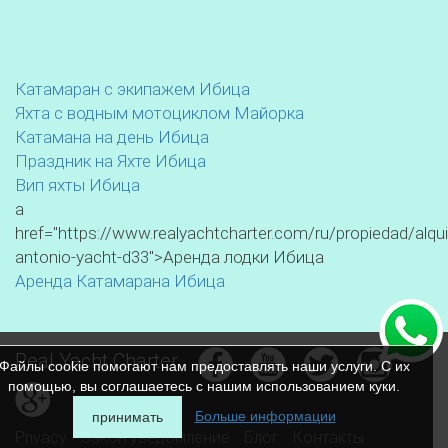
Катамаран с экипажем Ибица
Яхта с водным мотоциклом Майорка
Катамана на день Ибица
Праздник на Яхте Ибица
Вип яхты Ибица
a
href="https://www.realyachtcharter.com/ru/propiedad/alqui
antonio-yacht-d33">Аренда лодки Ибица
Аренда Катамарана Ибица
Real Yacht Charter
Файлы cookie помогают нам предоставлять наши услуги. С их
помощью, вы соглашаетесь с нашим использованием куки.
Больше информации
принимать
Privacy
Закон.уведомление
Блог
Контакты