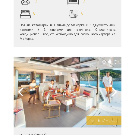
12
12
6
6
Новый катамаран в Пальма-де-Майорка с 6 двухместными
каютами + 2 каютами для экипажа. Опреснитель,
кондиционер - все, что необходимо для роскошного чартера на
Майорке.
подробнее >>
Previous
Next
1 657 €
от
/день