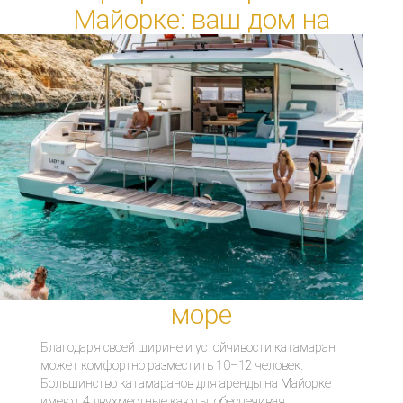
Майорке: ваш
дом на
море
Благодаря своей ширине и устойчивости катамаран
может комфортно разместить 10–12 человек.
Большинство катамаранов для аренды на Майорке
имеют 4 двухместные каюты, обеспечивая