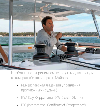
Наиболее часто принимаемые лицензии для аренды
катамарана без шкипера на Майорке:
PER (испанская лицензия управления
прогулочными судами)
RYA Day Skipper или RYA Coastal Skipper
ICC (International Certificate of Competence)