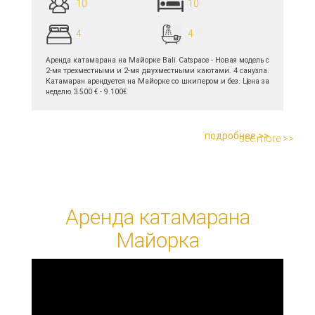
10
10
4
4
Аренда катамарана на Майорке Bali Catspace - Новая модель с
2-мя трехместными и 2-мя двухместными каютами. 4 санузла.
Катамаран арендуется на Майорке со шкипером и без. Цена за
неделю 3.500 € - 9.100€
подробнее >>
see more >>
Аренда катамарана
Майорка