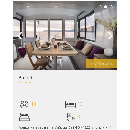
Previous
Next
378 €
от
/день
Bali 4.0
Mallorca
10
10
4
3
Аренда Катамарана на Майорке Bali 4.0 - 12,20 м. в длину. 4