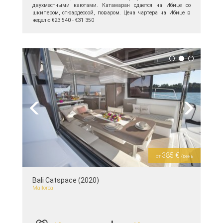
двухместными каютами. Катамаран сдается на Ибице со
шкипером, стюардессой, поваром. Цена чартера на Ибице в
неделю €23 540 - €31 350
подробнее >>
Previous
Next
385 €
от
/день
Bali Catspace (2020)
Mallorca