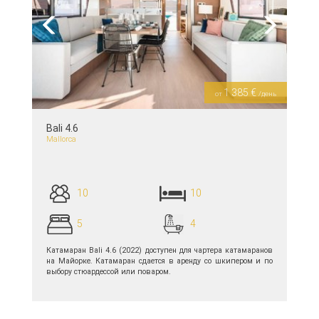
Previous
Next
1 385 €
от
/день
Bali 4.6
Mallorca
10
10
5
4
Катамаран Bali 4.6 (2022) доступен для чартера катамаранов
на Майорке. Катамаран сдается в аренду со шкипером и по
выбору стюардессой или поваром.