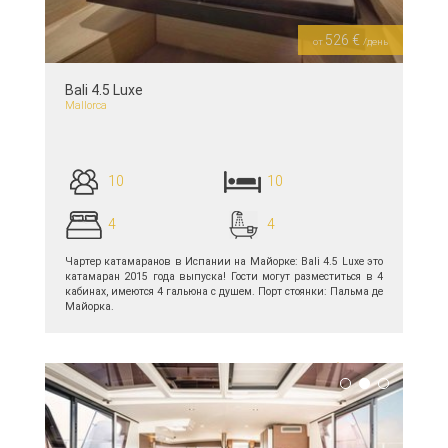
526 €
от
/день
Bali 4.5 Luxe
Mallorca
10
10
4
4
Чартер катамаранов в Испании на Майорке: Bali 4.5 Luxe это
катамаран 2015 года выпуска! Гости могут разместиться в 4
кабинах, имеются 4 гальюна с душем. Порт стоянки: Пальма де
Майорка.
подробнее >>