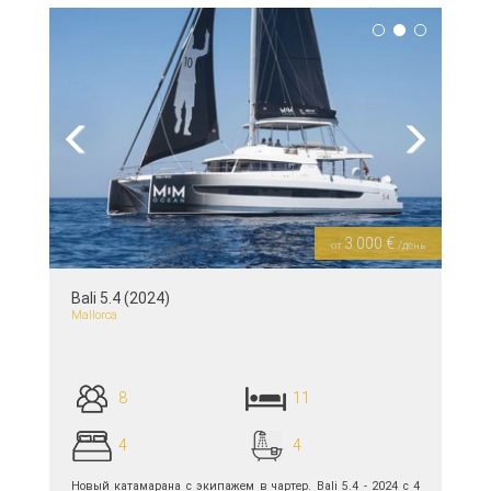
подробнее >>
Previous
Next
3 000 €
от
/день
Bali 5.4 (2024)
Mallorca
8
11
4
4
Новый катамарана с экипажем в чартер. Bali 5.4 - 2024 с 4