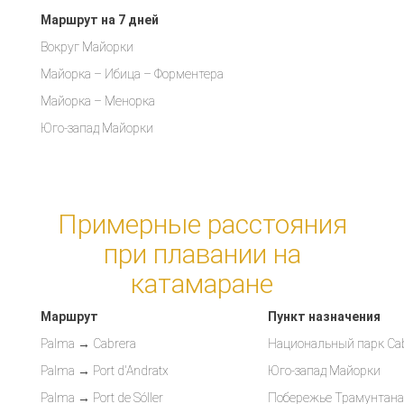
Маршрут на 7 дней
Вокруг Майорки
Майорка – Ибица – Форментера
Майорка – Менорка
Юго-запад Майорки
Примерные расстояния
при плавании на
катамаране
Маршрут
Пункт назначения
Palma → Cabrera
Национальный парк Ca
Palma → Port d'Andratx
Юго-запад Майорки
Palma → Port de Sóller
Побережье Трамунтана