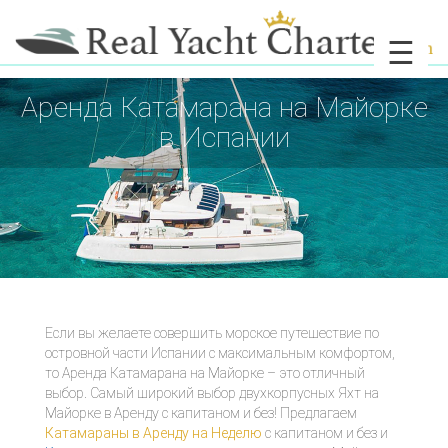
☰
Аренда Катамарана на Майорке
в Испании
Если вы желаете совершить морское путешествие по
островной части Испании с максимальным комфортом,
то Аренда Катамарана на Майорке – это отличный
выбор. Самый широкий выбор двухкорпусных Яхт на
Майорке в Аренду с капитаном и без! Предлагаем
Катамараны в Аренду на Неделю
с капитаном и без и