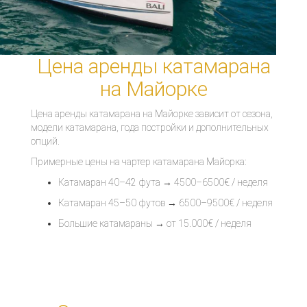
Цена аренды катамарана
на Майорке
Цена аренды катамарана на Майорке зависит от сезона,
модели катамарана, года постройки и дополнительных
опций.
Примерные цены на чартер катамарана Майорка:
Катамаран 40–42 фута → 4500–6500€ / неделя
Катамаран 45–50 футов → 6500–9500€ / неделя
Большие катамараны → от 15.000€ / неделя