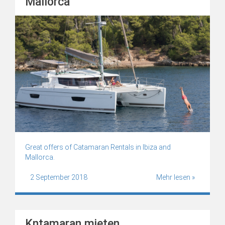
Mallorca
Great offers of Catamaran Rentals in Ibiza and
Mallorca.
2 September 2018
Mehr lesen »
Kntamaran mieten