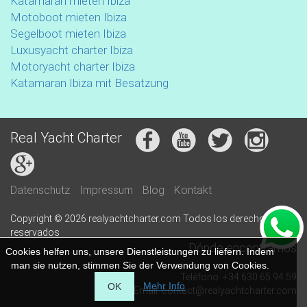
Katamaran mieten Ibiza
Motoboot mieten Ibiza
Segelboot mieten Ibiza
Luxusyacht charter Ibiza
Motoryacht charter Ibiza
Katamaran Ibiza mit Besatzung
Real Yacht Charter
Datenschutz
Impressum
Blog
Kontakt
Copyright © 2026 realyachtcharter.com Todos los derechos
reservados
Dónde encontrarnos
Cookies helfen uns, unsere Dienstleistungen zu liefern. Indem
man sie nutzen, stimmen Sie der Verwendung von Cookies.
Teléfono: +34 630 65 94 59
Mehr Info
OK
Email: contact@realyachtcharter.com