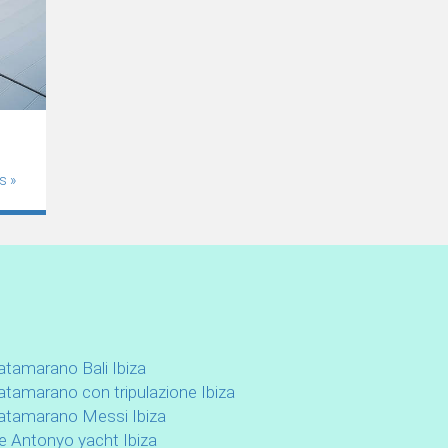
s »
atamarano Bali Ibiza
atamarano con tripulazione Ibiza
atamarano Messi Ibiza
e Antonyo yacht Ibiza