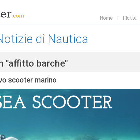
Home
Flotta
Notizie di Nautica
 "affitto barche"
ovo scooter marino