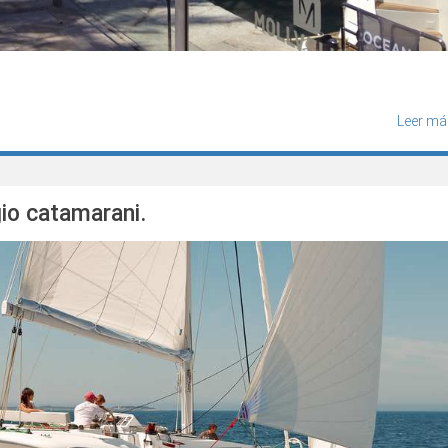
Leer má
io catamarani.