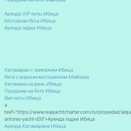
Аренда VIP яхты Ибица
Моторная Яхта Ибица
Аренда лодки Ибица
Катамаран с экипажем Ибица
Яхта с водным мотоциклом Майорка
Катамана на день Ибица
Праздник на Яхте Ибица
Вип яхты Ибица
a
href="https://www.realyachtcharter.com/ru/propiedad/alqui
antonio-yacht-d33">Аренда лодки Ибица
Аренда Катамарана Ибица