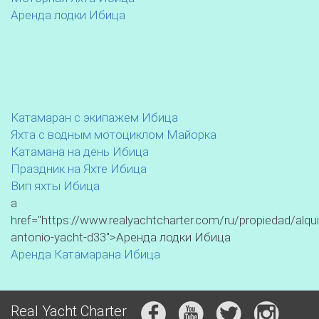
Аренда лодки Ибица
Катамаран с экипажем Ибица
Яхта с водным мотоциклом Майорка
Катамана на день Ибица
Праздник на Яхте Ибица
Вип яхты Ибица
a
href="https://www.realyachtcharter.com/ru/propiedad/alqui
antonio-yacht-d33">Аренда лодки Ибица
Аренда Катамарана Ибица
Real Yacht Charter