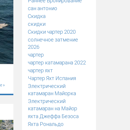
Раннее Бронирование
сан антонио
Скидка
скидки
Скидки чартер 2020
солнечное затмение
2026
чартер
чартер катамарана 2022
чартер яхт
Чартер Яхт Испания
е »
Электрический
катамаран Майорка
Электрический
катамаран на Майор
яхта Джеффа Безоса
Яхта Рональдо