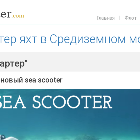
Главная
Флот
ртер яхт в Средиземном м
артер"
новый sea scooter