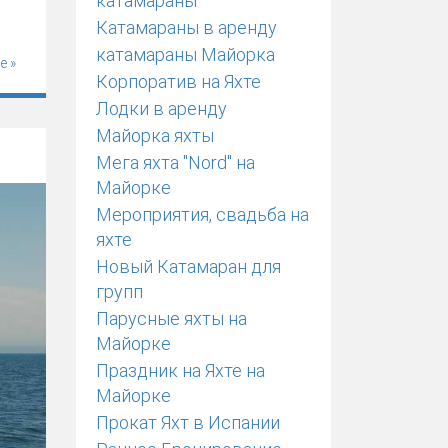
катамараны
Катамараны в аренду
катамараны Майорка
е »
Корпоратив на Яхте
Лодки в аренду
Майорка яхты
Мега яхта "Nord" на
Майорке
Мероприятия, свадьба на
яхте
Новый Катамаран для
групп
Парусные яхты на
Майорке
Праздник на Яхте на
Майорке
Прокат Яхт в Испании