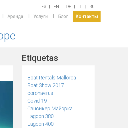
ES
EN
DE
IT
RU
Аренда
Услуги
Блог
Контакты
оре
Etiquetas
Boat Rentals Mallorca
Boat Show 2017
coronavirus
Covid-19
Cансикер Майорка
Lagoon 380
Lagoon 400