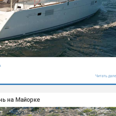
.
Читать дале
нь на Майорке