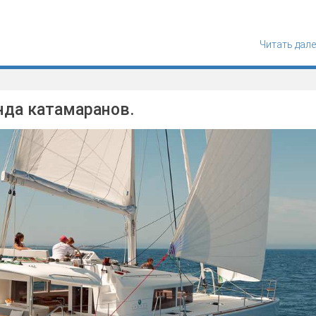
Читать дале
нда катамаранов.