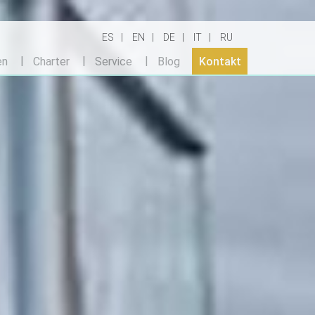
ES
EN
DE
IT
RU
en
Charter
Service
Blog
Kontakt