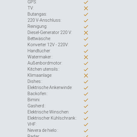
GPS:
TV:
Butangas:
220 V-Anschluss:
Reinigung:
Diesel-Generator 220 V:
Bettwäsche:
Konverter 12V - 220V:
Handtücher:
Watermaker::
Außenbordmotor:
Kitchen utensils::
Klimaanlage:
Dishes::
Elektrische Ankerwinde:
Backofen::
Bimini:
Gasherd::
Elektrische Winschen:
Elektrischer Kühlschrank::
VHF:
Nevera de hielo::
Radar: