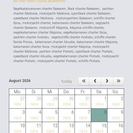
Bei Real Yacht Charter beliebtesten:
Segelkatamaranen charter Balearen, Boot charter Balearen, yachten
charter Mallorca, motorjacht Mallorca, sportboot charter Balearen,
speedboot charter Mallorca, motorsyachten Balearen, schiffe charter
Ibiza, motoryacht charter, katamaran charter Balearen, seglyacht
charter Balearen, motorchiff Majorca, Majorca schiffe charter,
segelkatamaran charter Majorca, segelkatamaran charter Ibiza,
yachten charter Andratx, segelschiffe charter Andratx, schiffe charter
Santa Ponsa, katamaran charter Alcudia, katamaran charter Majorca,
katamaran charter Ibiza, motojacht charter Majorca, motoryacht
charter Mallorca, yachten charter Portals, sportboot charter Portals,
speedboot charter Alcudia, segelkatamaran charter Portals, motoryacht
charter Portals, motorjacht charter Portals, schiffe Portals.
August 2026
today
Mo.
Di.
Mi.
Do.
Fr.
Sa.
So.
27
28
29
30
31
1
2
1121 €
1121 €
1121 €
1121 €
1121 €
1121 €
1121 €
3
4
5
6
7
8
9
1121 €
1121 €
1121 €
1121 €
1121 €
1121 €
1121 €
10
11
12
13
14
15
16
1121 €
1121 €
1121 €
1121 €
1121 €
1121 €
1121 €