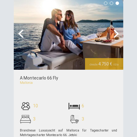
Previous
Next
4.750 €
desde
/día
A Montecarlo 66 Fly
Mallorca
10
6
3
3
Brandneue Luxusyacht auf Mallorca für Tagescharter und
Mehrtagescharter Montecarlo 66. Jetski