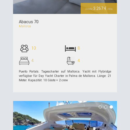
3.267 €
desde
/día
Abacus 70
Mallorca
10
8
4
4
Puerto Portals. Tagescharter auf Mallorca. Yacht mit Flybridge
verfügbar für Day Yacht Charter in Palma de Mallorca. Länge: 21
Meter. Kapazität: 10 Gäste + 2 crew
siehe Details >>