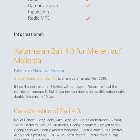
Camarote para
tripulaciòn::
Radio MP3:
Informationen
Katamaran Bali 4.0 fur Mieten auf
Mallorca
Katamaran Mieten auf Mallorca
Charter Katamaran Bali 4.0
is a new catamaran. Year 2018.
It has 4 double cabins, 3 toilets with showers. Recommended the
number of persons 8. But if you nee you have a convertible saloon table
double. Maximum 10 pax.
Caracteristics of Bali 4.0:
Roller Genova, Lazy Jacks with Lazy Bag, Main Sail battened, Bimini,
Swim Platform, Cockpit Cushions, Cockpit speakers, Cockpit table,
Cockpit shower, Electric Anchor Windlass, Electric Winch, GPS plotter,
Auto pilot, Speed Log, VHF, Wind instruments, Electric toilet pump,