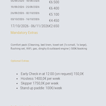
05/09/2026 - 18/09/2026
€6.500
19/09/2026 - 25/09/2026
€6.400
26/09/2026 - 02/10/2026
€5.100
03/10/2026 - 16/10/2026
€4.450
17/10/2026 - 06/11/2026
€2.650
Mandatory Extras
Comfort pack (Cleaning, bed linen, towel set (1x small, 1x large),
flushing set, WiFi, gas, dinghy & outboard engine ) 500€/booking
Optional Extras
Early Check in at 12:00 (on request) 150,0€
Hostess 1400,0€ per week
Skipper 1750,0€ per week
Stand up paddle: 100€/week