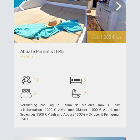
Previous
Next
1.000 €
desde
/día
Abbate Primatist G46
Mallorca
10
6
2
2
Vermietung pro Tag in Palma de Mallorca, max 10 pax
✔︎Nebensaison: 1000 € ✔︎Mai und Oktober: 1000 € ✔︎Juni und
September 1300 € ✔︎Juli und August 1500 € ⎈ Skipper & Reinigung:
350 €
siehe Details >>