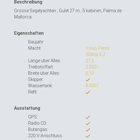
Beschreibung
Grosse Segelyachten , Gulet 27 m , 5 kabinen, Palma de
Mallorca
Eigenschaften
Baujahr:
Macht:
Volvo Penta
306hp X 2
Länge über Alles:
27,5
Treibstoffart:
2.000 l
Breite über Alles:
6,10
Skipper:
Wassertank:
8.000 l
Refit:
Ausstattung
GPS:
Radio CD:
Butangas:
220 V-Anschluss: