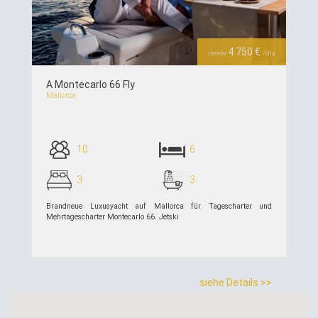
Previous
Next
4.750 €
desde
/día
A Montecarlo 66 Fly
Mallorca
10
6
3
3
Brandneue Luxusyacht auf Mallorca für Tagescharter und
Mehrtagescharter Montecarlo 66. Jetski
siehe Details >>