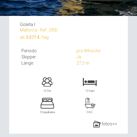
Goleta I
Mallorca - Ref.: DRD
ab
3.071 €
/tag
Periodo:
pro Whoche
Skipper:
Ja
Länge:
27,5 m
16 Pax
10 Kojen
5 Doppelkabine
5 W.C.
fotos>>