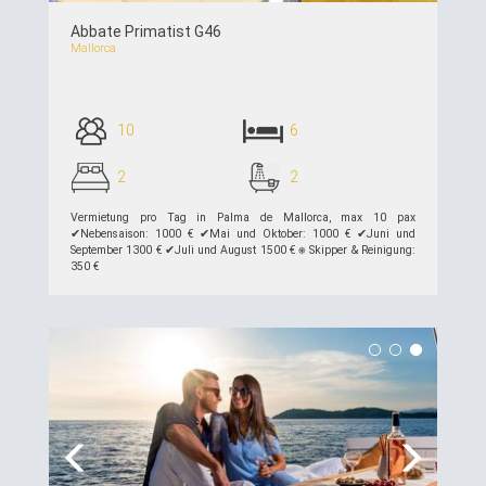
Abbate Primatist G46
Mallorca
10
6
2
2
Vermietung pro Tag in Palma de Mallorca, max 10 pax
✔︎Nebensaison: 1000 € ✔︎Mai und Oktober: 1000 € ✔︎Juni und
September 1300 € ✔︎Juli und August 1500 € ⎈ Skipper & Reinigung:
350 €
siehe Details >>