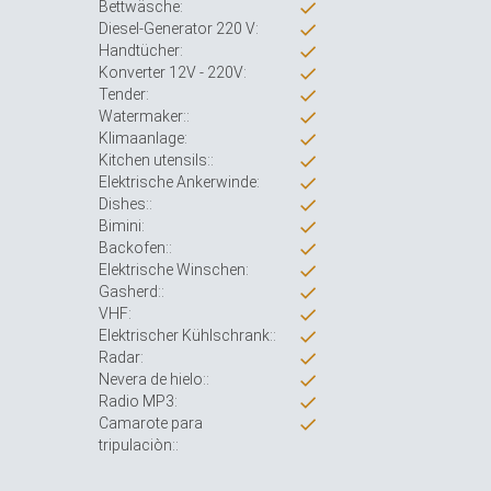
Bettwäsche:
Diesel-Generator 220 V:
Handtücher:
Konverter 12V - 220V:
Tender:
Watermaker::
Klimaanlage:
Kitchen utensils::
Elektrische Ankerwinde:
Dishes::
Bimini:
Backofen::
Elektrische Winschen:
Gasherd::
VHF:
Elektrischer Kühlschrank::
Radar:
Nevera de hielo::
Radio MP3:
Camarote para
tripulaciòn::