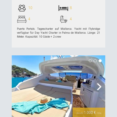
10
8
4
4
Puerto Portals. Tagescharter auf Mallorca. Yacht mit Flybridge
verfügbar für Day Yacht Charter in Palma de Mallorca. Länge: 21
Meter. Kapazität: 10 Gäste + 2 crew
siehe Details >>
Previous
Next
1.000 €
desde
/día