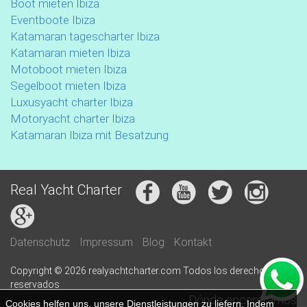
Boot mieten Ibiza
Eventboote Ibiza
Katamaran tagescharter Ibiza
Katamaran mieten Ibiza
Motoboot mieten Ibiza
Segelboot mieten Ibiza
Luxusyacht charter Ibiza
Motoryacht charter Ibiza
Katamaran Ibiza mit Besatzung
Real Yacht Charter
Datenschutz
Impressum
Blog
Kontakt
Copyright © 2026 realyachtcharter.com Todos los derechos
reservados
Dónde encontrarnos
Cookies helfen uns, unsere Dienstleistungen zu liefern. Indem