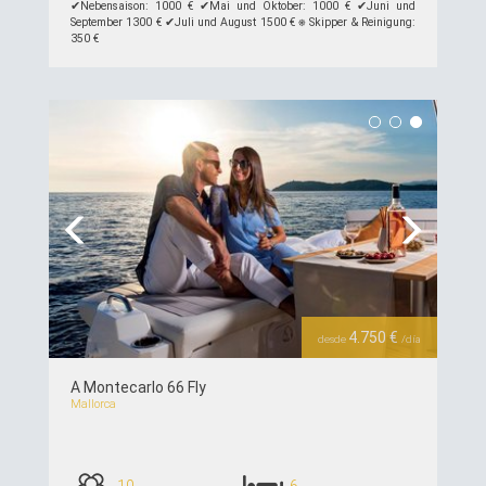
✔︎Nebensaison: 1000 € ✔︎Mai und Oktober: 1000 € ✔︎Juni und
September 1300 € ✔︎Juli und August 1500 € ⎈ Skipper & Reinigung:
350 €
siehe Details >>
Previous
Next
4.750 €
desde
/día
A Montecarlo 66 Fly
Mallorca
10
6