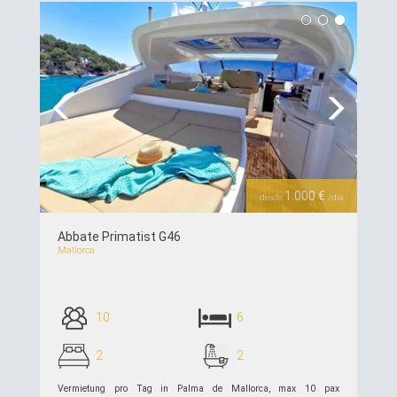
siehe Details >>
Previous
Next
1.000 €
desde
/día
Abbate Primatist G46
Mallorca
10
6
2
2
Vermietung pro Tag in Palma de Mallorca, max 10 pax