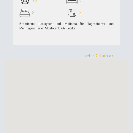
3
3
Brandneue Luxusyacht auf Mallorca für Tagescharter und
Mehrtagescharter Montecarlo 66. Jetski
siehe Details >>