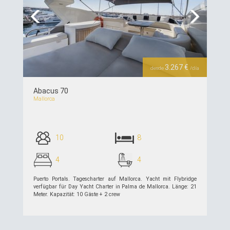
Previous
Next
3.267 €
desde
/día
Abacus 70
Mallorca
10
8
4
4
Puerto Portals. Tagescharter auf Mallorca. Yacht mit Flybridge
verfügbar für Day Yacht Charter in Palma de Mallorca. Länge: 21
Meter. Kapazität: 10 Gäste + 2 crew