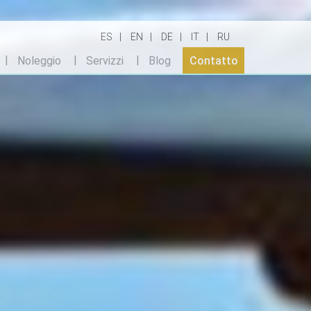
ES
EN
DE
IT
RU
Noleggio
Servizzi
Blog
Contatto