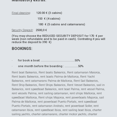
Mandatory extras:
Final cleaning
: 120.00 € (3 cabins)
150 € (4 cabins)
180 € (5 cabins and catamarans)
Security Deposit
: 2500,0 €
(You may choose the REDUCED SECURITY DEPOSIT for 170 € per
week (non refundable and to be paid in cash). Contrating it you will
reduce the deposit to 390 €)
BOOKINGS:
· for book a boat: ……..…..........................…...50%
· one month before the boarding : …….……....50%
Rent boat Balearics, Rent boats Balearics, Rent catamaran Maiorca,
Rent boats Balearics, rent boats Palma de Mallorca, Rent Yacht
Balearics, rent catamarans Palma de Mallorca, Rent Sail Balearics,
Rent Ship Balearics, Rent Ships Balearics, Rent Vessel Balearics, sail in
Balearics, rent speedboat Balearics, rent boat Palma, rent vessel Palma,
rent vessels Palma, rent sailing catamaran, rent ships Mallorca, rent
speedboat Mallorca, Rent ships Majorca, rent powerboats Majorca, sail
Palma de Mallorca, rent powerboat Puerto Portals, rent speedboat
Puerto Portals, rent catamaran Andratx, rent powerboat Soller, rent
catamaran Ibiza, rent speedboat Ibiza, rent sailing boat Ibiza, charter
sailing yachts, charter catamarans, charter motor yachts, charter