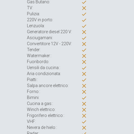
Gas Butano:
TV:
Pulizia:
220V in porto:
Lenzuola:
Generatore diesel 220 V:
Asciugamani:
Convertitore 12V - 220V:
Tender:
Watermaker::
Fuoribordo:
Uensili da cucina::
Aria condizionata:
Piatti::
Salpa ancore elettrico:
Forno::
Bimini:
Cucina a gas::
Winch elettrico:
Frigorifero elettrico::
VHF:
Nevera de hielo::
Radar: