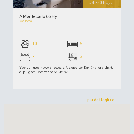
4.750 €
da
/giorno
A Montecarlo 66 Fly
Mallorca
10
6
3
3
Yacht di lusso nuovo di zecca a Maiorca per Day Charter e charter
di più giorni Montecarlo 66. Jet ski
piú dettagli >>