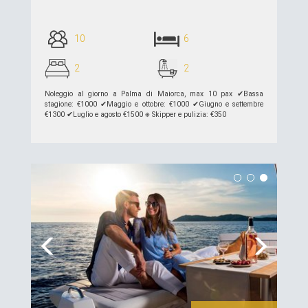
10
6
2
2
Noleggio al giorno a Palma di Maiorca, max 10 pax ✔︎Bassa
stagione: €1000 ✔︎Maggio e ottobre: ​​€1000 ✔︎Giugno e settembre
€1300 ✔︎Luglio e agosto €1500 ⎈ Skipper e pulizia: €350
piú dettagli >>
Previous
Next