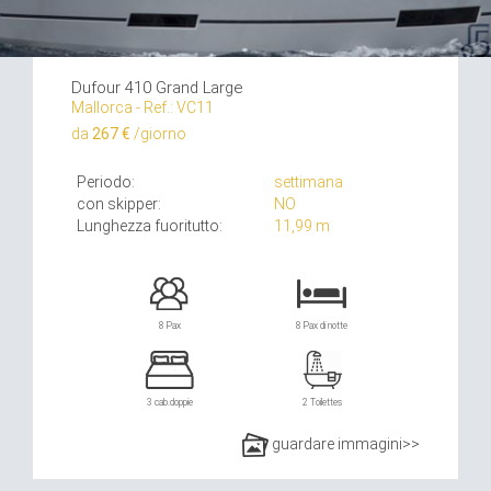
Dufour 410 Grand Large
Mallorca - Ref.: VC11
da
267 €
/giorno
Periodo:
settimana
con skipper:
NO
Lunghezza fuoritutto:
11,99 m
8 Pax
8 Pax di notte
3 cab.doppie
2 Toilettes
guardare immagini>>