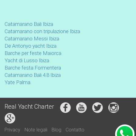
Catamarano Bali Ibiza
Catamarano con tripulazione Ibiza
Catamarano Messi Ibiza
De Antonyo yacht Ibiza
Barche per feste Maiorca
Yacht di Lusso Ibiza
Barche festa Formentera
Catamarano Bali 4.8 Ibiza
Yate Palma
Real Yacht Charter
Privacy
Note legali
Blog
Contatto