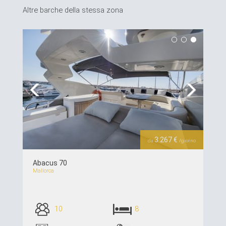
Altre barche della stessa zona
Previous
Next
3.267 €
da
/giorno
Abacus 70
Mallorca
10
8