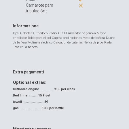
Camarote para
tripulaciòn::
Informazione
Gps + plotter Autopiloto Radio + CD Enrollador de génova Mayor
enrollable Toldo para el sol Capota anti-rocíones Mesa de bañera Ducha
de bañera Molinete eléctrico Cargador de baterías Hélice de proa Radar
Teca en la bañera
Extra pagamenti
Optional extras:
Outboard engine.................95 € per week
Bed linnen .........15 € set
towell .........................5€
gas...........................10 € per bottle