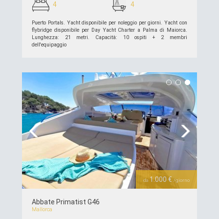
4
4
Puerto Portals. Yacht disponibile per noleggio per giorni. Yacht con
flybridge disponibile per Day Yacht Charter a Palma di Maiorca.
Lunghezza: 21 metri. Capacità: 10 ospiti + 2 membri
dell'equipaggio
piú dettagli >>
Previous
Next
1.000 €
da
/giorno
Abbate Primatist G46
Mallorca