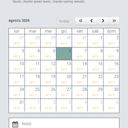
llauts, charter power boats, charter sailing vessels.
agosto 2026
today
lun
mar
mer
gio
ven
sab
dom
27
28
29
30
31
1
2
267 €
267 €
267 €
267 €
267 €
267 €
267 €
3
4
5
6
7
8
9
267 €
267 €
267 €
267 €
267 €
267 €
267 €
10
11
12
13
14
15
16
267 €
267 €
267 €
267 €
267 €
267 €
267 €
17
18
19
20
21
22
23
267 €
267 €
267 €
267 €
267 €
267 €
267 €
24
25
26
27
28
29
30
267 €
267 €
267 €
267 €
267 €
267 €
267 €
31
1
2
3
4
5
6
267 €
267 €
267 €
267 €
267 €
267 €
267 €