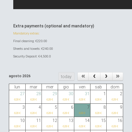
Extra payments (optional and mandatory)
Mandatory extras:
Final cleaning: €220.00
Sheets and towels: €240.00
Security Deposit: €4,500.0
agosto 2026
today
lun
mar
mer
gio
ven
sab
dom
27
28
29
30
31
1
2
628 €
628 €
628 €
628 €
628 €
628 €
628 €
3
4
5
6
7
8
9
628 €
628 €
628 €
628 €
628 €
628 €
628 €
10
11
12
13
14
15
16
628 €
628 €
628 €
628 €
628 €
628 €
628 €