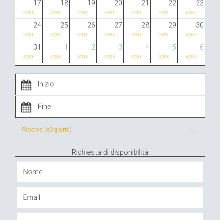
17
18
19
20
21
22
23
628 €
628 €
628 €
628 €
628 €
628 €
628 €
24
25
26
27
28
29
30
628 €
628 €
628 €
628 €
628 €
628 €
628 €
31
1
2
3
4
5
6
628 €
628 €
628 €
628 €
628 €
628 €
628 €
Riserva (x
0 giorni
)
---
Richiesta di disponibilità