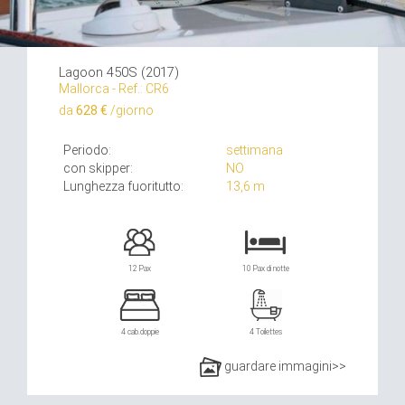
Lagoon 450S (2017)
Mallorca - Ref.: CR6
da
628 €
/giorno
Periodo:
settimana
con skipper:
NO
Lunghezza fuoritutto:
13,6 m
12 Pax
10 Pax di notte
4 cab.doppie
4 Toilettes
guardare immagini>>