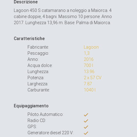
Descrizione
Lagoon 450 S catamarano a noleggio a Maiorca. 4
cabine doppie, 4 bagni. Massimo 10 persone. Anno
2017. Lunghezza 13,96 m. Base: Palma di Maiorca.
Caratteristiche
Fabricante:
Lagoon
Pescaggio:
1,3
Anno:
2016
Acqua dolce:
700 l
Lunghezza:
13.96
Potenza:
2 x 57 CV
Larghezza:
7.87
Carburante:
1040 l.
Equipaggiamento
Piloto Automatico:
Radio CD:
GPS:
Generatore diesel 220 V: