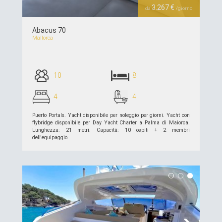
3.267 €
da
/giorno
Abacus 70
Mallorca
10
8
4
4
Puerto Portals. Yacht disponibile per noleggio per giorni. Yacht con
flybridge disponibile per Day Yacht Charter a Palma di Maiorca.
Lunghezza: 21 metri. Capacità: 10 ospiti + 2 membri
dell'equipaggio
piú dettagli >>