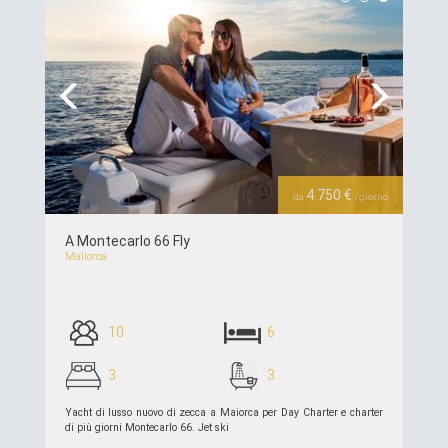
Previous
Next
4.750 €
da
/giorno
A Montecarlo 66 Fly
Mallorca
10
6
3
3
Yacht di lusso nuovo di zecca a Maiorca per Day Charter e charter
di più giorni Montecarlo 66. Jet ski