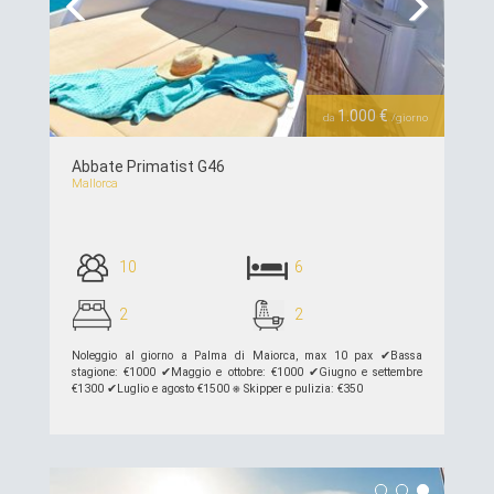
Previous
Next
1.000 €
da
/giorno
Abbate Primatist G46
Mallorca
10
6
2
2
Noleggio al giorno a Palma di Maiorca, max 10 pax ✔︎Bassa
stagione: €1000 ✔︎Maggio e ottobre: ​​€1000 ✔︎Giugno e settembre
€1300 ✔︎Luglio e agosto €1500 ⎈ Skipper e pulizia: €350
piú dettagli >>