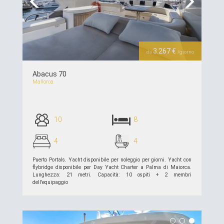
Previous
Next
3.267 €
da
/giorno
Abacus 70
Mallorca
10
8
4
4
Puerto Portals. Yacht disponibile per noleggio per giorni. Yacht con
flybridge disponibile per Day Yacht Charter a Palma di Maiorca.
Lunghezza: 21 metri. Capacità: 10 ospiti + 2 membri
dell'equipaggio
piú dettagli >>