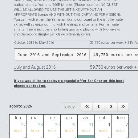
outboard and a Yamaha 760E jet bike. (Please note that NO GUEST
WILL BE ALLOWED TO USE THE JET BIKE WITHOUT AN
APPROPRIATE licence AND WITHOUT THE CAPTAINS PERMISSION).
You can, with either the Yamaha rib and out board or the jet bike, water
ski as well as enjoy surfing with the ringo and banana. Further water
entertainment includes snorkelling gear and playing with two kayaks
and the second dinghy (which we ordinarily carry).
October 2015 to May 2016
39,750 euros per week + 21% IV
June 2016 and September 2016
49,750 euros per w
July and August 2016
59,750 euros per week +
If you would like to recieve a special offer for Charter this boat
please contact us.
agosto 2026
today
lun
mar
mer
gio
ven
sab
dom
27
28
29
30
31
1
2
5670 €
5670 €
5670 €
5670 €
5670 €
5670 €
5670 €