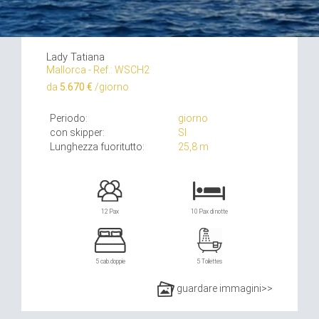
Lady Tatiana
Mallorca - Ref.: WSCH2
da
5.670 €
/giorno
Periodo:
giorno
con skipper:
SI
Lunghezza fuoritutto:
25,8 m
12 Pax
10 Pax di notte
5 cab.doppie
5 Toilettes
guardare immagini>>