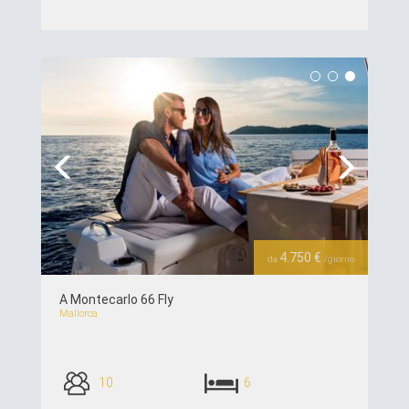
piú dettagli >>
Previous
Next
4.750 €
da
/giorno
A Montecarlo 66 Fly
Mallorca
10
6