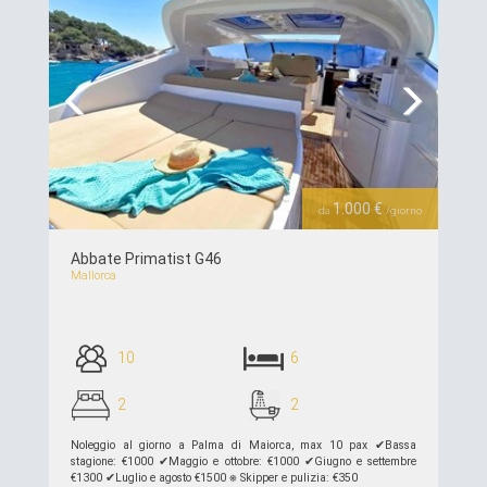
Previous
Next
1.000 €
da
/giorno
Abbate Primatist G46
Mallorca
10
6
2
2
Noleggio al giorno a Palma di Maiorca, max 10 pax ✔︎Bassa
stagione: €1000 ✔︎Maggio e ottobre: ​​€1000 ✔︎Giugno e settembre
€1300 ✔︎Luglio e agosto €1500 ⎈ Skipper e pulizia: €350