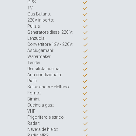
GPS:
TV:
Gas Butano:
220V in porto:
Pulizia:
Generatore diesel 220 V:
Lenzuola:
Convertitore 12V - 220V:
Asciugamani:
Watermaker::
Tender:
Uensili da cucina::
Aria condizionata:
Piatti::
Salpa ancore elettrico:
Forno::
Bimini:
Cucina a gas::
VHF:
Frigorifero elettrico::
Radar:
Nevera de hielo::
Radio MP3: