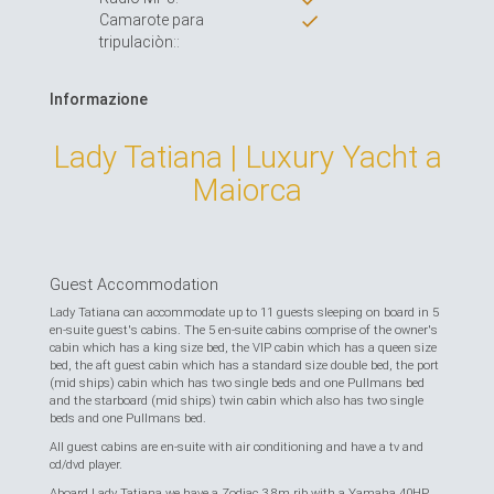
Camarote para
tripulaciòn::
Informazione
Lady Tatiana | Luxury Yacht a
Maiorca
Guest Accommodation
Lady Tatiana can accommodate up to 11 guests sleeping on board in 5
en-suite guest's cabins. The 5 en-suite cabins comprise of the owner's
cabin which has a king size bed, the VIP cabin which has a queen size
bed, the aft guest cabin which has a standard size double bed, the port
(mid ships) cabin which has two single beds and one Pullmans bed
and the starboard (mid ships) twin cabin which also has two single
beds and one Pullmans bed.
All guest cabins are en-suite with air conditioning and have a tv and
cd/dvd player.
Aboard Lady Tatiana we have a Zodiac 3.8m rib with a Yamaha 40HP