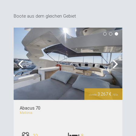
Boote aus dem gleichen Gebiet
Previous
Next
3.267 €
desde
/día
Abacus 70
Mallorca
10
8