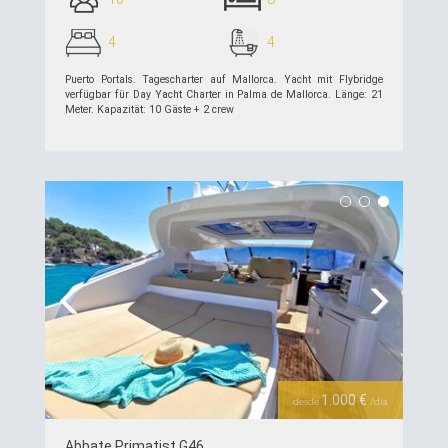
4
4
Puerto Portals. Tagescharter auf Mallorca. Yacht mit Flybridge
verfügbar für Day Yacht Charter in Palma de Mallorca. Länge: 21
Meter. Kapazität: 10 Gäste + 2 crew
siehe Details >>
Previous
Next
1.000 €
desde
/día
Abbate Primatist G46