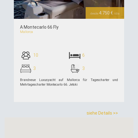
4.750 €
desde
/día
A Montecarlo 66 Fly
Mallorca
10
6
3
3
Brandneue Luxusyacht auf Mallorca für Tagescharter und
Mehrtagescharter Montecarlo 66. Jetski
siehe Details >>