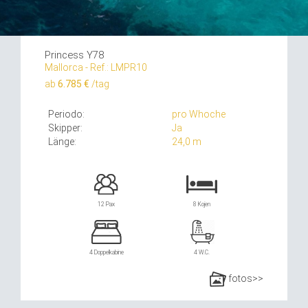
Princess Y78
Mallorca - Ref.: LMPR10
ab
6.785 €
/tag
Periodo:
pro Whoche
Skipper:
Ja
Länge:
24,0 m
12 Pax
8 Kojen
4 Doppelkabine
4 W.C.
fotos>>