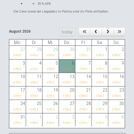
35 % APA
Die Crew sowie der Liegeplatz in Palma sind im Preis enthalten.
August 2026
today
Mo.
Di.
Mi.
Do.
Fr.
Sa.
So.
27
28
29
30
31
1
2
6785 €
6785 €
6785 €
6785 €
6785 €
6785 €
6785 €
3
4
5
6
7
8
9
6785 €
6785 €
6785 €
6785 €
6785 €
6785 €
6785 €
10
11
12
13
14
15
16
6785 €
6785 €
6785 €
6785 €
6785 €
6785 €
6785 €
17
18
19
20
21
22
23
6785 €
6785 €
6785 €
6785 €
6785 €
6785 €
6785 €
24
25
26
27
28
29
30
6785 €
6785 €
6785 €
6785 €
6785 €
6785 €
6785 €
31
1
2
3
4
5
6
6785 €
6785 €
6785 €
6785 €
6785 €
6785 €
6785 €