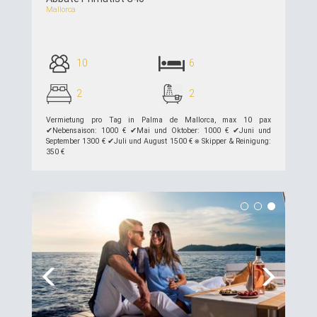
Mallorca
10
6
2
2
Vermietung pro Tag in Palma de Mallorca, max 10 pax
✔︎Nebensaison: 1000 € ✔︎Mai und Oktober: 1000 € ✔︎Juni und
September 1300 € ✔︎Juli und August 1500 € ⎈ Skipper & Reinigung:
350 €
siehe Details >>
Previous
Next