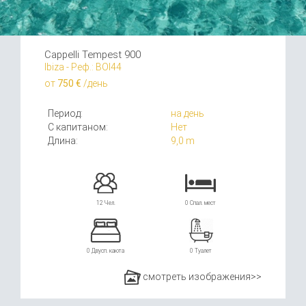
Cappelli Tempest 900
Ibiza - Реф.: BOI44
от
750 €
/день
Период:
на день
С капитаном:
Нет
Длина:
9,0 m
12 Чел.
0 Спал. мест
0 Двусп. каюта
0 Туалет
смотреть изображения>>