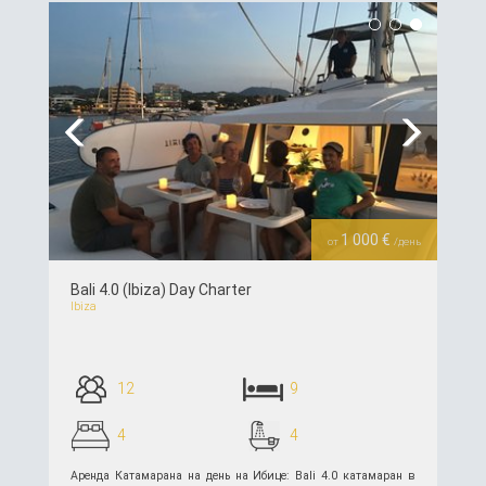
Previous
Next
1 000 €
от
/день
Bali 4.0 (Ibiza) Day Charter
Ibiza
12
9
4
4
Аренда Катамарана на день на Ибице: Bali 4.0 катамаран в