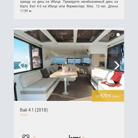
аренду на день на Ибице. Проведите незабываемый день на
борту Bali 4.0 на Ибице или Форментере. Мак. 12 чел. Длина
11,99 м.
подробнее >>
Previous
Next
970 €
от
/день
Bali 4.1 (2018)
Ibiza
8
8