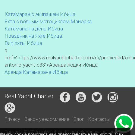
Катамаран с экипажем Ибица
Яхта с водным мотоциклом Майорка
Катамана на день Ибица
Праздник на Яхте Ибица
Вип яхты Ибица
a
href="https://www.realyachtcharter.com/ru/propiedad/alqui
antonio-yacht-d33">Аренда лодки Ибица
Аренда Катамарана Ибица
Real Yacht Charter
Privacy
Закон.уведомление
Блог
Контакты
Copyright © 2026 realyachtcharter.com Все права защищены
Файлы cookie помогают нам предоставлять наши услуги. С их