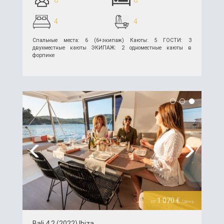
4
4
Спальные места: 6 (6+экипаж) Каюты: 5 ГОСТИ: 3
двухместные каюты ЭКИПАЖ: 2 одноместные каюты в
форпике
подробнее >>
Previous
Next
1 070 €
от
/день
Bali 4.2 (2022) Ibiza