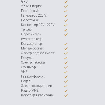
GPS:
220V в порту:
Пост.бельё:
Генератор 220 V.:
Полотенца:
Конвертор 12V - 220V:
Тендер:
Опреснитель
(watermaker)::
Кондиционер:
Menaje cocina::
Электр.подъём якоря:
Посуда::
Электр.лебёдка:
Дух.шкаф::
VHF:
Газ.комфорки::
Радар:
Элект. холодильник::
Радио MP3:
Каюта для капитана::