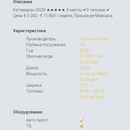
Описание
Катамаран 2020! ★★★★★ 3 каюты ✔︎9 человек ✔︎
Цены € 5.000 - € 11.800 / неделя, Пальма-де-Майорка
Характеристики
Производитель:
Fountain Pajote
Глубина погружения:
1,2
Год:
2025
Пресная вода:
2 x 350 l / 2 x
92 US Gal
Длина:
13,45
Мощность:
2 x 50 hp Volvo
D2 Engine
Ширина:
7,55
Топливо:
470 l / 125 US
Gal Fuel Tank
Оборудование
Авто пилот:
ТВ: