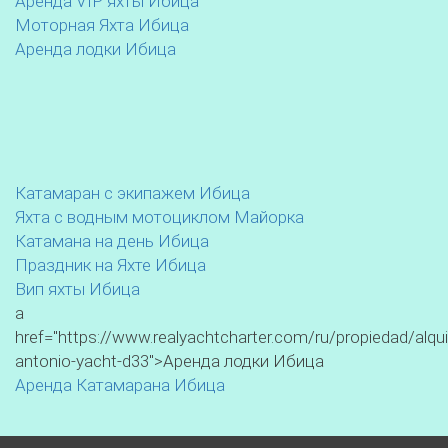
Аренда VIP яхты Ибица
Моторная Яхта Ибица
Аренда лодки Ибица
Катамаран с экипажем Ибица
Яхта с водным мотоциклом Майорка
Катамана на день Ибица
Праздник на Яхте Ибица
Вип яхты Ибица
a
href="https://www.realyachtcharter.com/ru/propiedad/alqui
antonio-yacht-d33">Аренда лодки Ибица
Аренда Катамарана Ибица