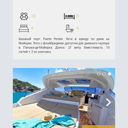
10
8
4
4
Базовый порт: Puerto Portals. Яхта в аренду по дням на
Майорке. Яхта с флайбриджем доступна для дневного чартера
в Пальма-де-Майорка. Длина: 21 метр. Вместимость: 10
гостей + 2 чл.экипажа.
подробнее >>
Previous
Next