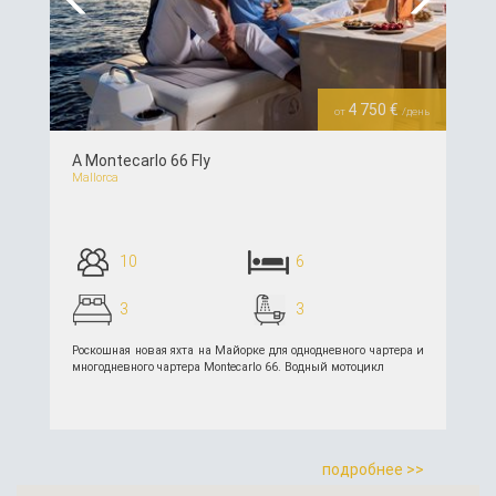
Previous
Next
4 750 €
от
/день
A Montecarlo 66 Fly
Mallorca
10
6
3
3
Роскошная новая яхта на Майорке для однодневного чартера и
многодневного чартера Montecarlo 66. Водный мотоцикл
подробнее >>