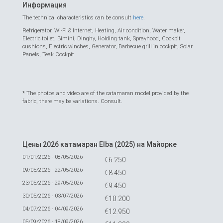
Информация
The technical characteristics can be consult
here
.
Refrigerator, Wi-Fi & Internet, Heating, Air condition, Water maker,
Electric toilet, Bimini, Dinghy, Holding tank, Sprayhood, Cockpit
cushions, Electric winches, Generator, Barbecue grill in cockpit, Solar
Panels, Teak Cockpit
* The photos and video are of the catamaran model provided by the
fabric, there may be variations. Consult.
Цены 2026 катамаран Elba (2025) на Майорке
01/01/2026 - 08/05/2026
€6.250
09/05/2026 - 22/05/2026
€8.450
23/05/2026 - 29/05/2026
€9.450
30/05/2026 - 03/07/2026
€10.200
04/07/2026 - 04/09/2026
€12.950
05/09/2026 - 18/09/2026