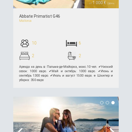
1 000 €
от
/день
Abbate Primatist G46
Mallorca
10
6
2
2
Аренда на день в Пальма-де-Майорка, макс.10 чел. ✔︎Низкий
сезон: 1000 евро. ✔︎Май и октябрь: 1000 евро. ✔︎Июнь и
сентябрь 1300 евро. ✔︎Июль и август 1500 евро. ⎈ Шкипер и
уборка: 350 евро
подробнее >>