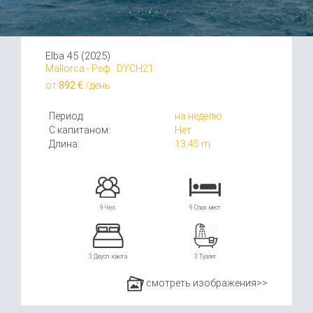
Elba 45 (2025)
Mallorca - Реф.: DYCH21
от
892 €
/день
Период:
на неделю
С капитаном:
Нет
Длина:
13,45 m
9 Чел.
9 Спал. мест
3 Двусп. каюта
3 Туалет
смотреть изображения>>