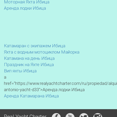
Моторная Яхта Ибица
Аренда лодки Ибица
Катамаран с экипажем Ибица
Яхта с водным мотоциклом Майорка
Катамана на день Ибица
Праздник на Яхте Ибица
Вип яхты Ибица
a
href="https://www.realyachtcharter.com/ru/propiedad/alqui
antonio-yacht-d33">Аренда лодки Ибица
Аренда Катамарана Ибица
Real Yacht Charter