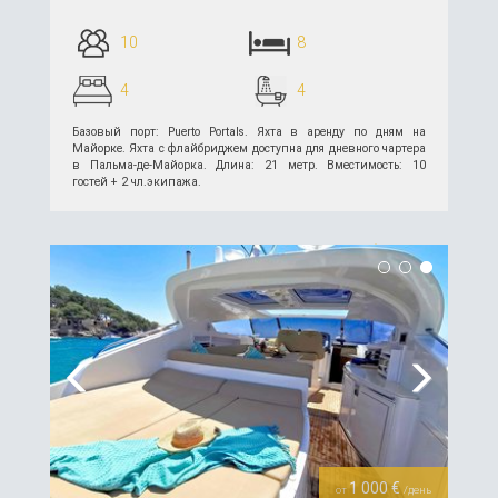
10
8
4
4
Базовый порт: Puerto Portals. Яхта в аренду по дням на
Майорке. Яхта с флайбриджем доступна для дневного чартера
в Пальма-де-Майорка. Длина: 21 метр. Вместимость: 10
гостей + 2 чл.экипажа.
подробнее >>
Previous
Next
1 000 €
от
/день