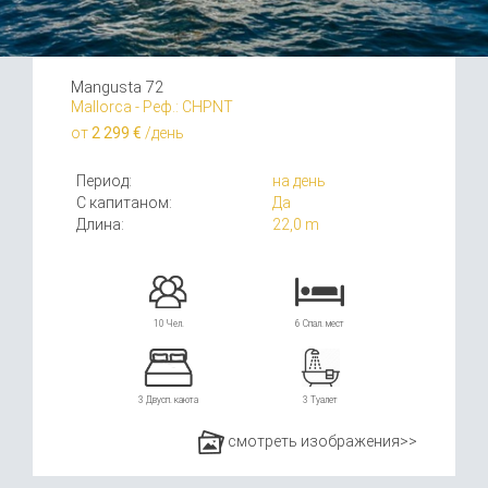
Mangusta 72
Mallorca - Реф.: CHPNT
от
2 299 €
/день
Период:
на день
С капитаном:
Да
Длина:
22,0 m
10 Чел.
6 Спал. мест
3 Двусп. каюта
3 Туалет
смотреть изображения>>