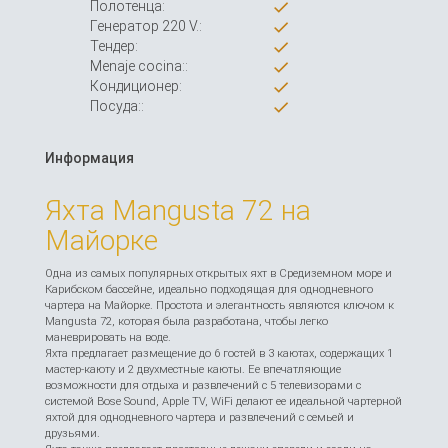
Полотенца:
Генератор 220 V.:
Тендер:
Menaje cocina::
Кондиционер:
Посуда::
Информация
Яхта Mangusta 72 на
Майорке
Одна из самых популярных открытых яхт в Средиземном море и
Карибском бассейне, идеально подходящая для однодневного
чартера на Майорке. Простота и элегантность являются ключом к
Mangusta 72, которая была разработана, чтобы легко
маневрировать на воде.
Яхта предлагает размещение до 6 гостей в 3 каютах, содержащих 1
мастер-каюту и 2 двухместные каюты. Ее впечатляющие
возможности для отдыха и развлечений с 5 телевизорами с
системой Bose Sound, Apple TV, WiFi делают ее идеальной чартерной
яхтой для однодневного чартера и развлечений с семьей и
друзьями.