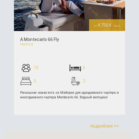
Previous
Next
4 750 €
от
/день
A Montecarlo 66 Fly
Mallorca
10
6
3
3
Роскошная новая яхта на Майорке для однодневного чартера и
многодневного чартера Montecarlo 66. Водный мотоцикл
подробнее >>