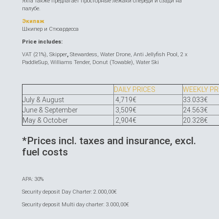
Яхта также предлагает просторные лежаки спереди и сзади на
палубе.
Экипаж
Шкипер и Стюардесса
Price includes:
VAT (21%), Skipper
,
Stewardess, Water Drone, Anti Jellyfish Pool, 2 x
PaddleSup, Williams Tender, Donut (Towable), Water Ski
DAILY PRICES
WEEKLY PR
July & August
4,719€
33.033€
June & September
3,509€
24.563€
May & October
2,904€
20.328€
*Prices incl. taxes and insurance, excl.
fuel costs
APA: 30%
Security deposit Day Charter: 2.000,00€
Security deposit Multi day charter: 3.000,00€