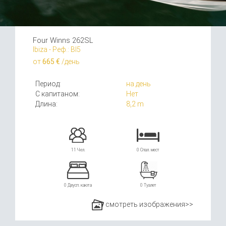
Four Winns 262SL
Ibiza - Реф.: BI5
от
665 €
/день
Период:
на день
С капитаном:
Нет
Длина:
8,2 m
11 Чел.
0 Спал. мест
0 Двусп. каюта
0 Туалет
смотреть изображения>>