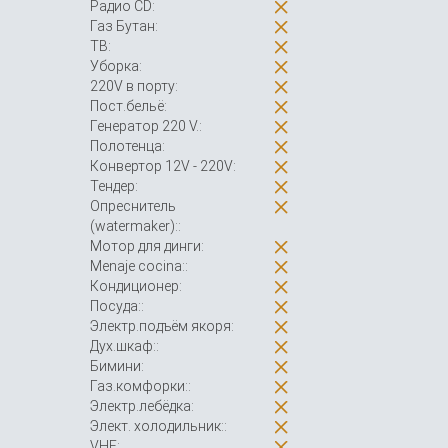
Радио CD:
Газ Бутан:
ТВ:
Уборка:
220V в порту:
Пост.бельё:
Генератор 220 V.:
Полотенца:
Конвертор 12V - 220V:
Тендер:
Опреснитель
(watermaker)::
Мотор для динги:
Menaje cocina::
Кондиционер:
Посуда::
Электр.подъём якоря:
Дух.шкаф::
Бимини:
Газ.комфорки::
Электр.лебёдка:
Элект. холодильник::
VHF: