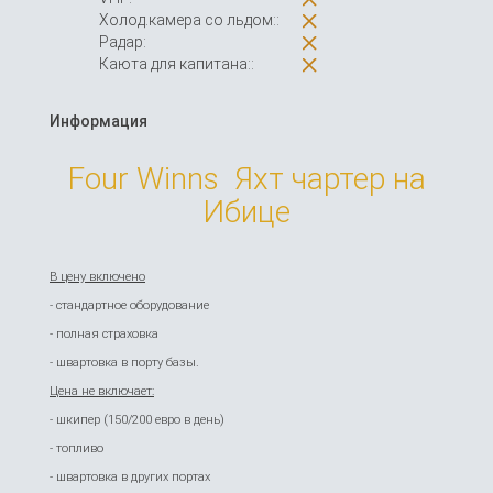
Холод.камера со льдом::
Радар:
Каюта для капитана::
Информация
Four Winns Яхт чартер на
Ибице
В цену включено
- стандартное оборудование
- полная страховка
- швартовка в порту базы.
Цена не включает:
- шкипер (150/200 евро в день)
- топливо
- швартовка в других портах