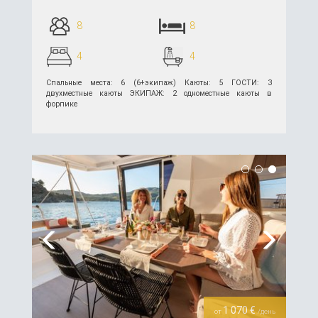
8
8
4
4
Спальные места: 6 (6+экипаж) Каюты: 5 ГОСТИ: 3
двухместные каюты ЭКИПАЖ: 2 одноместные каюты в
форпике
подробнее >>
Previous
Next
1 070 €
от
/день