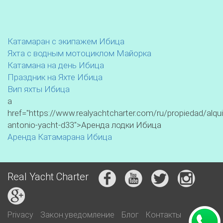
Катамаран с экипажем Ибица
Яхта с водным мотоциклом Майорка
Катамана на день Ибица
Праздник на Яхте Ибица
Вип яхты Ибица
a
href="https://www.realyachtcharter.com/ru/propiedad/alqui
antonio-yacht-d33">Аренда лодки Ибица
Аренда Катамарана Ибица
Real Yacht Charter
Privacy
Закон.уведомление
Блог
Контакты