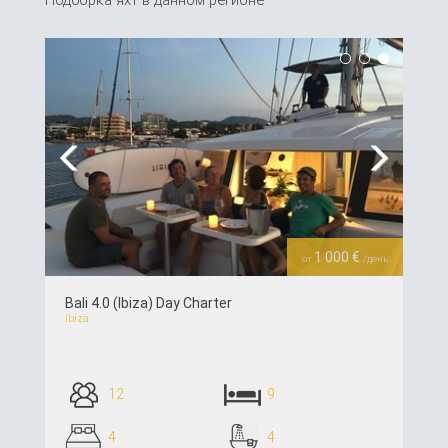
Previous
Next
1 000 €
от
/день
Bali 4.0 (Ibiza) Day Charter
Ibiza
12
9
4
4