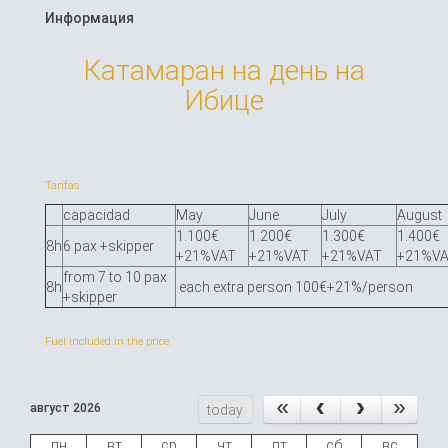
Информация
Катамаран на день на
Ибице
Tarifas
capacidad
May
June
July
August
1.100€
1.200€
1.300€
1.400€
8h
6 pax +skipper
+21%VAT
+21%VAT
+21%VAT
+21%V
from 7 to 10 pax
8h
each extra person 100€+21%/person
+skipper
Fuel included in the price.
август 2026
today
пн
вт
ср
чт
пт
сб
вс