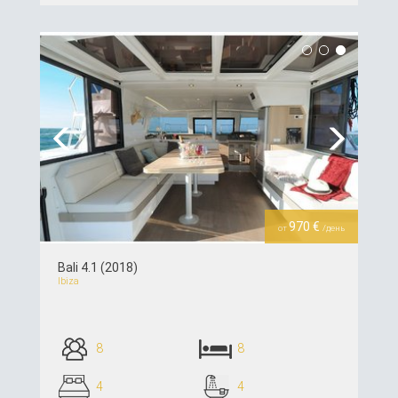
подробнее >>
Previous
Next
970 €
от
/день
Bali 4.1 (2018)
Ibiza
8
8
4
4