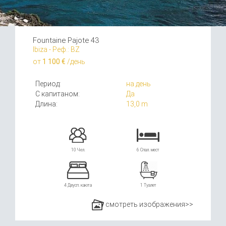
Fountaine Pajote 43
Ibiza - Реф.: BZ
от
1 100 €
/день
Период:
на день
С капитаном:
Да
Длина:
13,0 m
10 Чел.
6 Спал. мест
4 Двусп. каюта
1 Туалет
смотреть изображения>>