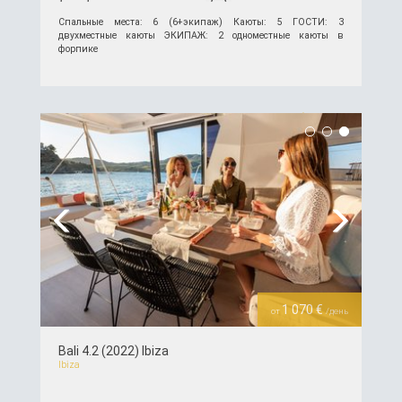
Спальные места: 6 (6+экипаж) Каюты: 5 ГОСТИ: 3
двухместные каюты ЭКИПАЖ: 2 одноместные каюты в
форпике
подробнее >>
Previous
Next
1 070 €
от
/день
Bali 4.2 (2022) Ibiza
Ibiza