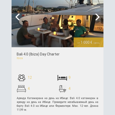
Previous
Next
1 000 €
от
/день
Bali 4.0 (Ibiza) Day Charter
Ibiza
12
9
4
4
Аренда Катамарана на день на Ибице: Bali 4.0 катамаран в
аренду на день на Ибице. Проведите незабываемый день на
борту Bali 4.0 на Ибице или Форментере. Мак. 12 чел. Длина
11,99 м.