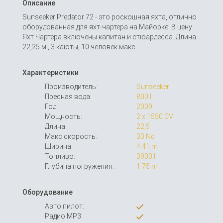
Описание
Sunseeker Predator 72 - это роскошная яхта, отлично
оборудованная для яхт-чартера на Майорке. В цену
Яхт Чартера включены капитан и стюардесса. Длина
22,25 м., 3 каюты, 10 человек макс.
Характеристики
Производитель:
Sunseeker
Пресная вода:
800 l
Год:
2009
Мощность:
2 x 1550 CV
Длина:
22,5
Макс.скорость:
33 Nd
Ширина:
4.41 m
Топливо:
3900 l
Глубина погружения:
1.75 m
Оборудование
Авто пилот:
Радио MP3: