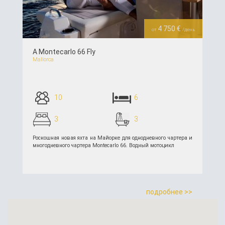
4 750 €
от
/день
A Montecarlo 66 Fly
Mallorca
10
6
3
3
Роскошная новая яхта на Майорке для однодневного чартера и
многодневного чартера Montecarlo 66. Водный мотоцикл
подробнее >>