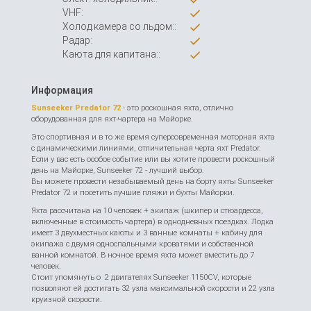
VHF:
Холод.камера со льдом::
Радар:
Каюта для капитана::
Информация
Sunseeker Predator 72
- это роскошная яхта, отлично
оборудованная для яхт-чартера на Майорке.
Это спортивная и в то же время суперсовременная моторная яхта
с динамическими линиями, отличительная черта яхт Predator.
Если у вас есть особое событие или вы хотите провести роскошный
день на Майорке, Sunseeker 72 - лучший выбор.
Вы можете провести незабываемый день на борту яхты Sunseeker
Predator 72 и посетить лучшие пляжи и бухты Майорки.
Яхта рассчитана на 10 человек + экипаж (шкипер и стюардесса,
включенные в стоимость чартера) в однодневных поездках. Лодка
имеет 3 двухместных каюты и 3 ванные комнаты + кабину для
экипажа с двумя односпальными кроватями и собственной
ванной комнатой. В ночное время яхта может вместить до 7
человек.
Стоит упомянуть о 2 двигателях Sunseeker 1150CV, которые
позволяют ей достигать 32 узла максимальной скорости и 22 узла
круизной скорости.