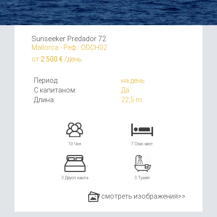
Sunseeker Predador 72
Mallorca - Реф.: ODCH02
от
2 500 €
/день
Период:
на день
С капитаном:
Да
Длина:
22,5 m
10 Чел.
7 Спал. мест
3 Двусп. каюта
3 Туалет
смотреть изображения>>