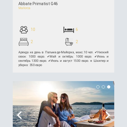
Abbate Primatist G46
Mallorca
10
6
2
2
Аренда на день в Пальма-де-Майорка, макс.10 чел. ✔︎Низкий
сезон: 1000 евро. ✔︎Май и октябрь: 1000 евро. ✔︎Июнь и
сентябрь 1300 евро. ✔︎Июль и август 1500 евро. ⎈ Шкипер и
уборка: 350 евро
подробнее >>
Previous
Next