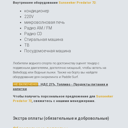
Внутреннее оборудование
Sunseeker Predator 72:
кондиционер
220V
микроволновая печь
Радио AM / FM
Радио CD
Стиральная машина
ТВ
Посудомоечная машина
Любители водного спорта по достоинству оценят тендер с
подвесным двигателем, достаточно мощный, чтобы встать на
Вейкборд или Водные лыжи. Также на борту вы найдете
оборудование для снорклинга и Paddle Surf.
НЕ ВКЛЮЧЕНО
:
НДС 21%, Топливо - Продукты питания и
напитки
Чтобы получить порсональное предложение для
Sunseeker
Predator 72
, свяжитесь с нашими менеджерами.
Экстра оплаты (обязательные и добровольные)