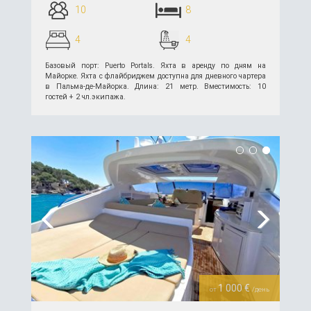
10
8
4
4
Базовый порт: Puerto Portals. Яхта в аренду по дням на
Майорке. Яхта с флайбриджем доступна для дневного чартера
в Пальма-де-Майорка. Длина: 21 метр. Вместимость: 10
гостей + 2 чл.экипажа.
подробнее >>
Previous
Next
1 000 €
от
/день