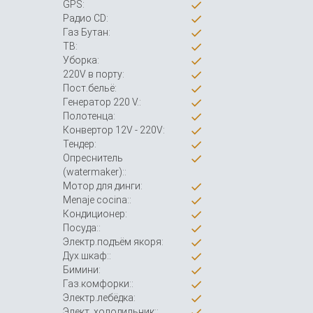
GPS:
Радио CD:
Газ Бутан:
ТВ:
Уборка:
220V в порту:
Пост.бельё:
Генератор 220 V.:
Полотенца:
Конвертор 12V - 220V:
Тендер:
Опреснитель
(watermaker)::
Мотор для динги:
Menaje cocina::
Кондиционер:
Посуда::
Электр.подъём якоря:
Дух.шкаф::
Бимини:
Газ.комфорки::
Электр.лебёдка:
Элект. холодильник::