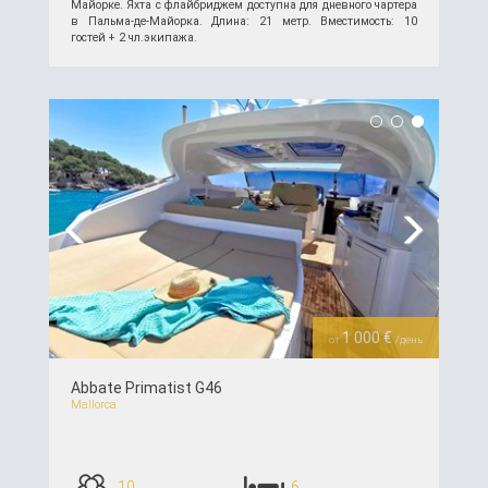
Майорке. Яхта с флайбриджем доступна для дневного чартера
в Пальма-де-Майорка. Длина: 21 метр. Вместимость: 10
гостей + 2 чл.экипажа.
подробнее >>
Previous
Next
1 000 €
от
/день
Abbate Primatist G46
Mallorca
10
6