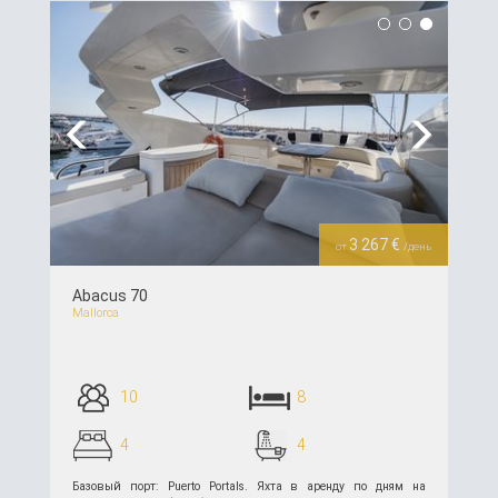
Previous
Next
3 267 €
от
/день
Abacus 70
Mallorca
10
8
4
4
Базовый порт: Puerto Portals. Яхта в аренду по дням на