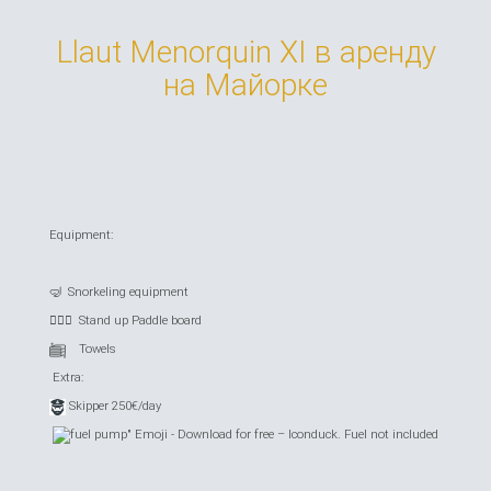
Llaut Menorquin XI в аренду
на Майорке
Equipment:
🤿 Snorkeling equipment
🏄🏻‍♂️ Stand up Paddle board
Towels
Extra:
Skipper 250€/day
. Fuel not included