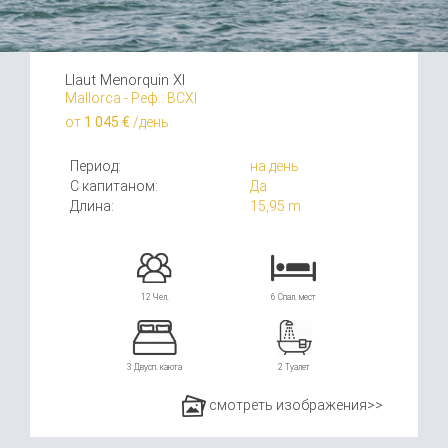
Llaut Menorquin XI
Mallorca - Реф.: BCXI
от
1 045 €
/день
Период:
на день
С капитаном:
Да
Длина:
15,95 m
12 Чел.
6 Спал. мест
3 Двусп. каюта
2 Туалет
смотреть изображения>>