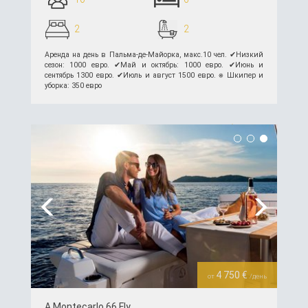
2
2
Аренда на день в Пальма-де-Майорка, макс.10 чел. ✔︎Низкий
сезон: 1000 евро. ✔︎Май и октябрь: 1000 евро. ✔︎Июнь и
сентябрь 1300 евро. ✔︎Июль и август 1500 евро. ⎈ Шкипер и
уборка: 350 евро
подробнее >>
Previous
Next
4 750 €
от
/день
A Montecarlo 66 Fly