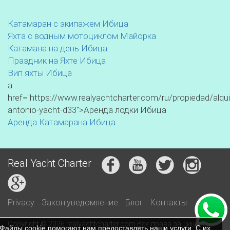
Катамаран с экипажем Ибица
Яхта с водным мотоциклом Майорка
Катамана на день Ибица
Праздник на Яхте Ибица
Вип яхты Ибица
a
href="https://www.realyachtcharter.com/ru/propiedad/alqui
antonio-yacht-d33">Аренда лодки Ибица
Аренда Катамарана Ибица
Real Yacht Charter
Privacy
Закон.уведомление
Блог
Контакты
Copyright © 2026 realyachtcharter.com Все права защищены
Файлы cookie помогают нам предоставлять наши услуги. С их