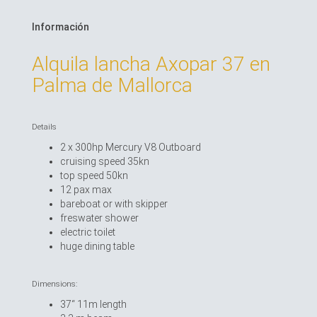
Información
Alquila lancha Axopar 37 en
Palma de Mallorca
Details
2 x 300hp Mercury V8 Outboard
cruising speed 35kn
top speed 50kn
12 pax max
bareboat or with skipper
freswater shower
electric toilet
huge dining table
Dimensions:
37“ 11m length