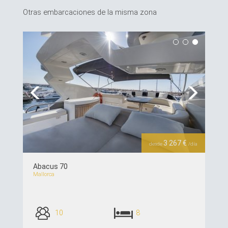
Otras embarcaciones de la misma zona
Previous
Next
3 267 €
desde
/día
Abacus 70
Mallorca
10
8