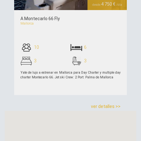
4 750 €
desde
/día
A Montecarlo 66 Fly
Mallorca
10
6
3
3
Yate de lujo a estrenar en Mallorca para Day Charter y multiple day
charter Montecarlo 66. Jet ski Crew: 2 Port: Palma de Mallorca
ver detalles >>