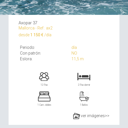
Axopar 37
Mallorca - Ref.: ax2
desde
1 150 €
/día
Periodo:
día
Con patrón:
NO
Eslora:
11,5 m
12 Pax
2 Pax dormir
1 Cam. dobles
1 Baños
ver imágenes>>