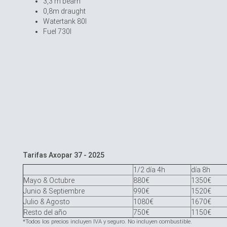
3,3 m beam
0,8m draught
Watertank 80l
Fuel 730l
Tarifas Axopar 37 - 2025
1/2 día 4h
día 8h
Mayo & Octubre
880€
1350€
Junio & Septiembre
990€
1520€
Julio & Agosto
1080€
1670€
Resto del año
750€
1150€
*Todos los precios incluyen IVA y seguro. No incluyen combustible.