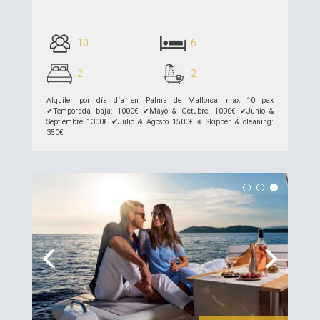
10
6
2
2
Alquiler por día día en Palma de Mallorca, max 10 pax
✔︎Temporada baja: 1000€ ✔︎Mayo & Octubre: 1000€ ✔︎Junio &
Septiembre 1300€ ✔︎Julio & Agosto 1500€ ⎈ Skipper & cleaning:
350€
ver detalles >>
Previous
Next