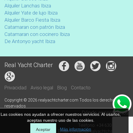
Alquiler Lanchas Ibiza
Alquiler Yate de lujo Ibiza
Alquiler Barco Fiesta Ibiza
Catamaran con patrón Ibiza
Catamaran con cocinero Ibiza
De Antonyo yacht Ibiza
Real Yacht Charter
Privacidad
Aviso legal
Blog
Contacto
Copyright © 2026 realyachtcharter.com Todos los derechos
reservados
Dónde encontrarnos
Las cookies nos ayudan a ofrecer nuestros servicios. Al usarlos,
aceptas nuestro uso de las cookies.
Teléfono: +34 630 65 94 59
Más información
Aceptar
Email: contact@realyachtcharter.com