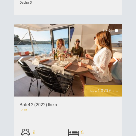
Ducha 3
ver detalles >>
Previous
Next
1 070 €
desde
/día
Bali 4.2 (2022) Ibiza
Ibiza
8
8