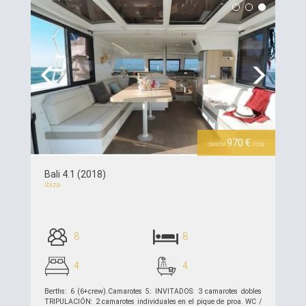
Previous
Next
970 €
desde
/día
Bali 4.1 (2018)
Ibiza
8
8
4
4
Berths: 6 (6+crew).Camarotes 5: INVITADOS: 3 camarotes dobles
TRIPULACIÓN: 2 camarotes individuales en el pique de proa. WC /