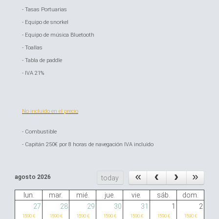
- Tasas Portuarias
- Equipo de snorkel
- Equipo de música Bluetooth
- Toallas
- Tabla de paddle
- IVA 21%
No incluido en el precio
- Combustible
- Capitán 250€ por 8 horas de navegación IVA incluido
agosto 2026
today
lun.
mar.
mié.
jue.
vie.
sáb.
dom.
27
28
29
30
31
1
2
1590 €
1590 €
1590 €
1590 €
1590 €
1590 €
1590 €