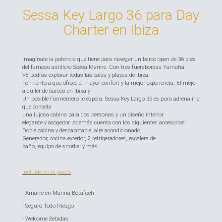
Sessa Key Largo 36 para Day
Charter en Ibiza
Imagínate la potencia que tiene para navegar un barco open de 36 pies
del famoso astillero Sessa Marine. Con tres fuerabordas Yamaha
V8 podrás explorar todas las calas y playas de Ibiza.
Formentera que ofrece el mayor confort y la mejor experiencia. El mejor
alquiler de barcos en Ibiza y
Un posible Formentero te espera. Sessa Key Largo 36 es pura adrenalina
que conecta
una lujosa cabina para dos personas y un diseño interior
elegante y acogedor. Además cuenta con los siguientes accesorios:
Doble cabina y descapotable, aire acondicionado,
Generador, cocina exterior, 2 refrigeradores, escalera de
baño, equipo de snorkel y más.
Incluido en el precio
- Amarre en Marina Botafoch
- Seguro Todo Riesgo
- Welcome Bebidas