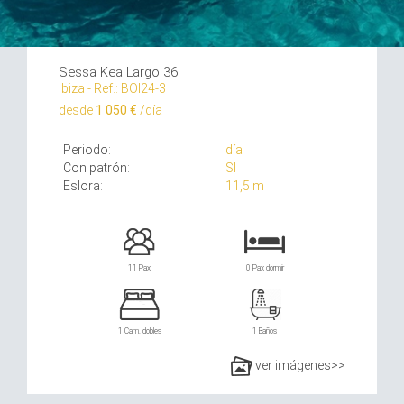
Sessa Kea Largo 36
Ibiza - Ref.: BOI24-3
desde
1 050 €
/día
Periodo:
día
Con patrón:
SI
Eslora:
11,5 m
11 Pax
0 Pax dormir
1 Cam. dobles
1 Baños
ver imágenes>>