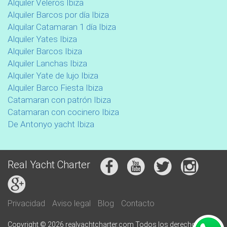
Alquiler Veleros Ibiza
Alquiler Barcos por día Ibiza
Alquilar Catamaran 1 día Ibiza
Alquiler Yates Ibiza
Alquiler Barcos Ibiza
Alquiler Lanchas Ibiza
Alquiler Yate de lujo Ibiza
Alquiler Barco Fiesta Ibiza
Catamaran con patrón Ibiza
Catamaran con cocinero Ibiza
De Antonyo yacht Ibiza
Real Yacht Charter
Privacidad
Aviso legal
Blog
Contacto
Copyright © 2026 realyachtcharter.com Todos los derechos