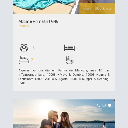
1 000 €
desde
/día
Abbate Primatist G46
Mallorca
10
6
2
2
Alquiler por día día en Palma de Mallorca, max 10 pax
✔︎Temporada baja: 1000€ ✔︎Mayo & Octubre: 1000€ ✔︎Junio &
Septiembre 1300€ ✔︎Julio & Agosto 1500€ ⎈ Skipper & cleaning:
350€
ver detalles >>