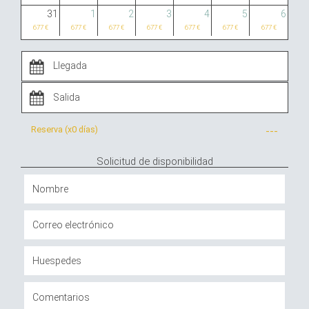
31
1
2
3
4
5
6
677 €
677 €
677 €
677 €
677 €
677 €
677 €
Reserva (x
0 días
)
---
Solicitud de disponibilidad