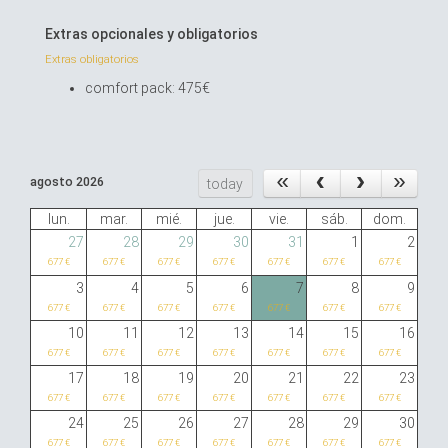
Extras opcionales y obligatorios
Extras obligatorios
comfort pack: 475€
agosto 2026
today
lun.
mar.
mié.
jue.
vie.
sáb.
dom.
27
28
29
30
31
1
2
677 €
677 €
677 €
677 €
677 €
677 €
677 €
3
4
5
6
7
8
9
677 €
677 €
677 €
677 €
677 €
677 €
677 €
10
11
12
13
14
15
16
677 €
677 €
677 €
677 €
677 €
677 €
677 €
17
18
19
20
21
22
23
677 €
677 €
677 €
677 €
677 €
677 €
677 €
24
25
26
27
28
29
30
677 €
677 €
677 €
677 €
677 €
677 €
677 €