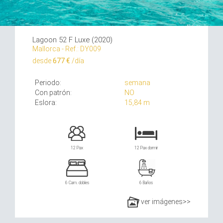
Lagoon 52 F Luxe (2020)
Mallorca - Ref.: DY009
desde
677 €
/día
Periodo:
semana
Con patrón:
NO
Eslora:
15,84 m
12 Pax
12 Pax dormir
6 Cam. dobles
6 Baños
ver imágenes>>