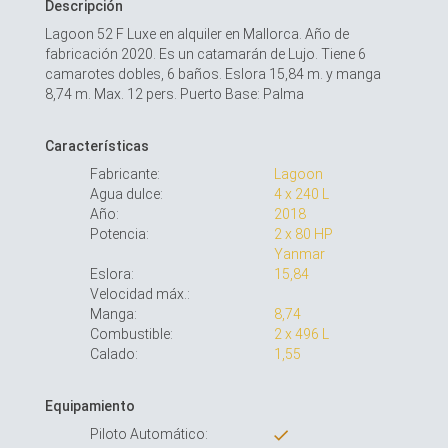
Descripción
Lagoon 52 F Luxe en alquiler en Mallorca. Año de
fabricación 2020. Es un catamarán de Lujo. Tiene 6
camarotes dobles, 6 baños. Eslora 15,84 m. y manga
8,74 m. Max. 12 pers. Puerto Base: Palma
Características
Fabricante:
Lagoon
Agua dulce:
4 x 240 L
Año:
2018
Potencia:
2 x 80 HP
Yanmar
Eslora:
15,84
Velocidad máx.:
Manga:
8,74
Combustible:
2 x 496 L
Calado:
1,55
Equipamiento
Piloto Automático: