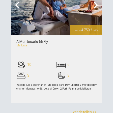
Previous
Next
4 750 €
desde
/día
A Montecarlo 66 Fly
Mallorca
10
6
3
3
Yate de lujo a estrenar en Mallorca para Day Charter y multiple day
charter Montecarlo 66. Jet ski Crew: 2 Port: Palma de Mallorca
ver detalles >>