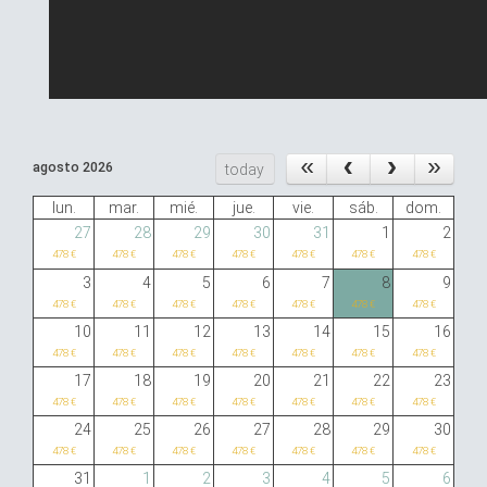
agosto 2026
today
lun.
mar.
mié.
jue.
vie.
sáb.
dom.
27
28
29
30
31
1
2
478 €
478 €
478 €
478 €
478 €
478 €
478 €
3
4
5
6
7
8
9
478 €
478 €
478 €
478 €
478 €
478 €
478 €
10
11
12
13
14
15
16
478 €
478 €
478 €
478 €
478 €
478 €
478 €
17
18
19
20
21
22
23
478 €
478 €
478 €
478 €
478 €
478 €
478 €
24
25
26
27
28
29
30
478 €
478 €
478 €
478 €
478 €
478 €
478 €
31
1
2
3
4
5
6