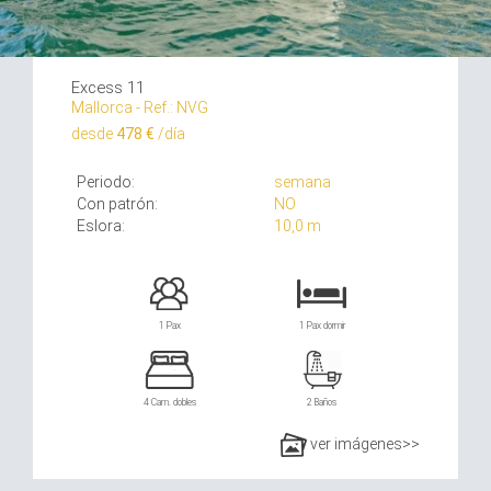
Excess 11
Mallorca - Ref.: NVG
desde
478 €
/día
Periodo:
semana
Con patrón:
NO
Eslora:
10,0 m
1 Pax
1 Pax dormir
4 Cam. dobles
2 Baños
ver imágenes>>