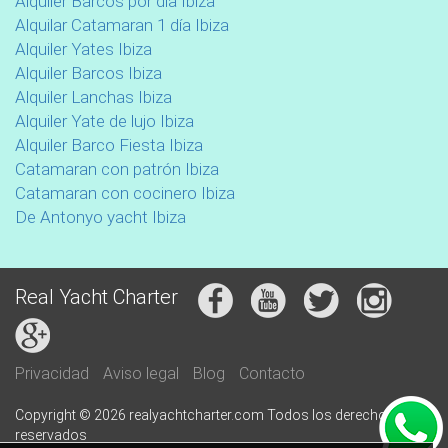
Alquiler Barcos por día Ibiza
Alquilar Catamaran 1 día Ibiza
Alquiler Yates Ibiza
Alquiler Barcos Ibiza
Alquiler Lanchas Ibiza
Alquiler Yate de lujo Ibiza
Alquiler Barco Fiesta Ibiza
Catamaran con patrón Ibiza
Catamaran con cocinero Ibiza
De Antonyo yacht Ibiza
Real Yacht Charter
Privacidad
Aviso legal
Blog
Contacto
Copyright © 2026 realyachtcharter.com Todos los derechos
reservados