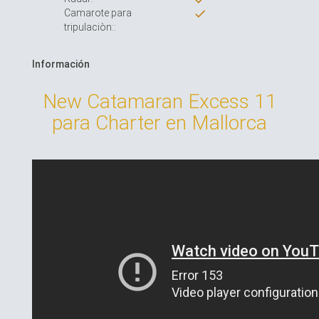
Camarote para
tripulaciòn::
Información
New Catamaran Excess 11
para Charter en Mallorca