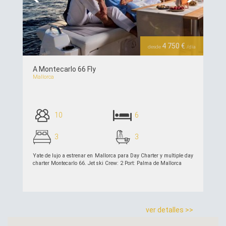
Previous
Next
4 750 €
desde
/día
A Montecarlo 66 Fly
Mallorca
10
6
3
3
Yate de lujo a estrenar en Mallorca para Day Charter y multiple day
charter Montecarlo 66. Jet ski Crew: 2 Port: Palma de Mallorca
ver detalles >>