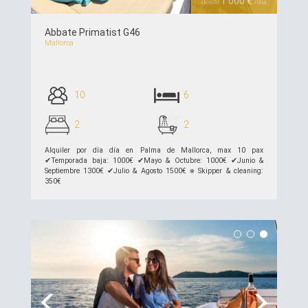
1 000 €
desde
/día
Abbate Primatist G46
Mallorca
10
6
2
2
Alquiler por día día en Palma de Mallorca, max 10 pax
✔︎Temporada baja: 1000€ ✔︎Mayo & Octubre: 1000€ ✔︎Junio &
Septiembre 1300€ ✔︎Julio & Agosto 1500€ ⎈ Skipper & cleaning:
350€
ver detalles >>