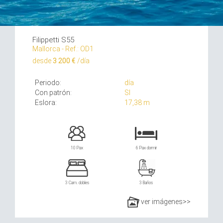
Filippetti S55
Mallorca - Ref.: OD1
desde
3 200 €
/día
Periodo:
día
Con patrón:
SI
Eslora:
17,38 m
10 Pax
6 Pax dormir
3 Cam. dobles
3 Baños
ver imágenes>>