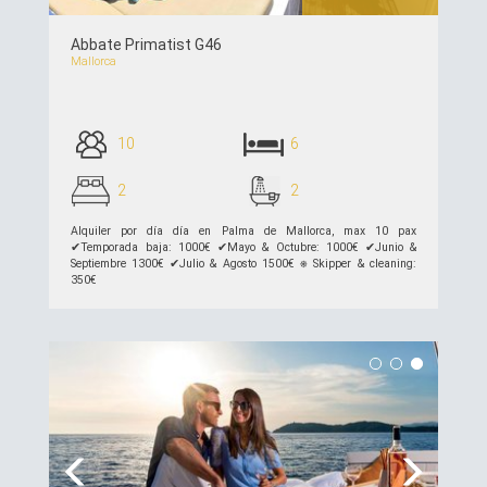
Abbate Primatist G46
Mallorca
10
6
2
2
Alquiler por día día en Palma de Mallorca, max 10 pax
✔︎Temporada baja: 1000€ ✔︎Mayo & Octubre: 1000€ ✔︎Junio &
Septiembre 1300€ ✔︎Julio & Agosto 1500€ ⎈ Skipper & cleaning:
350€
ver detalles >>