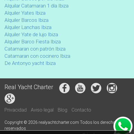
Alquilar Catamaran 1 día Ibiza
Alquiler Yates Ibiza
Alquiler Barcos Ibiza
Alquiler Lanchas Ibiza
Alquiler Yate de lujo Ibiza
Alquiler Barco Fiesta Ibiza
Catamaran con patrón Ibiza
Catamaran con cocinero Ibiza
De Antonyo yacht Ibiza
Real Yacht Charter
Privacidad
Aviso legal
Blog
Contacto
Copyright © 2026 realyachtcharter.com Todos los derechos
reservados