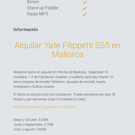
Bimini:
Stand up Paddle:
Radio MP3:
Información
Alquilar Yate Filippetti S55 en
Mallorca
Moderno barco en alquiler en Palma de Mallorca. Capacidad 10
invitados + 2 de tripulación (capitán y azafata) para day charter. El
barco dispone de teneder Williams, equipos de snorkel, kayak,
kneeboard y Sublue scooter.
El barco se alquila solo con tripulación. Puede alquilarse por días (8
horas) y por semanas (max 6 invitados+2 crew).
PRECIOS (IVA Incl.) para DAY CHARTER:
Mayo y Octubre: 3.200€
Junio y Septiembre: 3.700€
Julio y Agosto: 3.900€