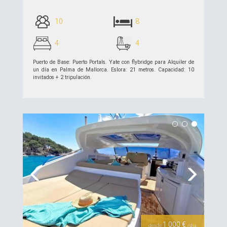
10
8
4
4
Puerto de Base: Puerto Portals. Yate con flybridge para Alquiler de
un día en Palma de Mallorca. Eslora: 21 metros. Capacidad: 10
invitados + 2 tripulación.
ver detalles >>
Previous
Next
1 000 €
desde
/día