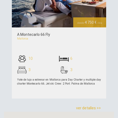
Previous
Next
4 750 €
desde
/día
A Montecarlo 66 Fly
Mallorca
10
6
3
3
Yate de lujo a estrenar en Mallorca para Day Charter y multiple day
charter Montecarlo 66. Jet ski Crew: 2 Port: Palma de Mallorca
ver detalles >>