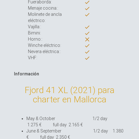
Fueraborda:
Menaje cocina::
Molinete de ancla
eléctrico:
Vajilla::
Bimini:
Horno::
Winche eléctrico:
Nevera eléctrica::
VHF:
Información
Fjord 41 XL (2021) para
charter en Mallorca
May & October 1/2 day
1.275 € full day 2.165 €
June & September 1/2 day 1.380
€ full day 2.350 €