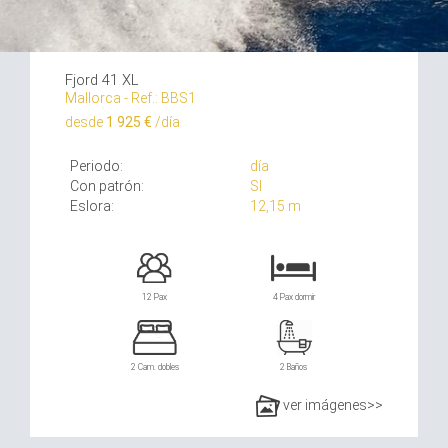
Fjord 41 XL
Mallorca - Ref.: BBS1
desde
1 925 €
/día
Periodo:
día
Con patrón:
SI
Eslora:
12,15 m
12 Pax
4 Pax dormir
2 Cam. dobles
2 Baños
ver imágenes>>