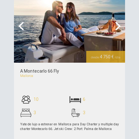
Previous
Next
4 750 €
desde
/día
A Montecarlo 66 Fly
Mallorca
10
6
3
3
Yate de lujo a estrenar en Mallorca para Day Charter y multiple day
charter Montecarlo 66. Jet ski Crew: 2 Port: Palma de Mallorca