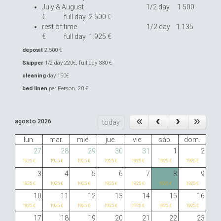
July & August 1/2 day 1.500
€ full day 2.500 €
rest of time 1/2 day 1.135
€ full day 1.925 €
deposit
2.500 €
Skipper
1/2 day 220€, full day 330 €
cleaning
day 150€
bed linen
per Person. 20 €
agosto 2026
today
lun.
mar.
mié.
jue.
vie.
sáb.
dom.
27
28
29
30
31
1
2
1925 €
1925 €
1925 €
1925 €
1925 €
1925 €
1925 €
3
4
5
6
7
8
9
1925 €
1925 €
1925 €
1925 €
1925 €
1925 €
1925 €
10
11
12
13
14
15
16
1925 €
1925 €
1925 €
1925 €
1925 €
1925 €
1925 €
17
18
19
20
21
22
23