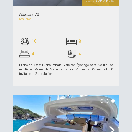
3 267 €
desde
/día
Abacus 70
Mallorca
10
8
4
4
Puerto de Base: Puerto Portals. Yate con flybridge para Alquiler de
un día en Palma de Mallorca. Eslora: 21 metros. Capacidad: 10
invitados + 2 tripulación.
ver detalles >>