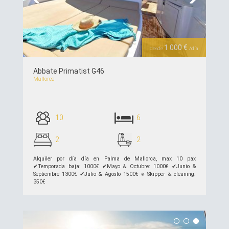
Previous
Next
1 000 €
desde
/día
Abbate Primatist G46
Mallorca
10
6
2
2
Alquiler por día día en Palma de Mallorca, max 10 pax
✔︎Temporada baja: 1000€ ✔︎Mayo & Octubre: 1000€ ✔︎Junio &
Septiembre 1300€ ✔︎Julio & Agosto 1500€ ⎈ Skipper & cleaning:
350€
ver detalles >>