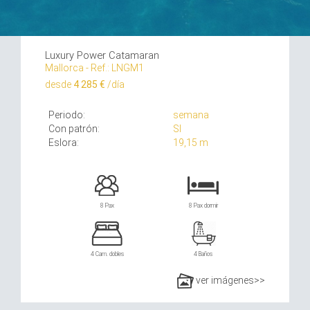
Luxury Power Catamaran
Mallorca - Ref.: LNGM1
desde
4 285 €
/día
Periodo:
semana
Con patrón:
SI
Eslora:
19,15 m
8 Pax
8 Pax dormir
4 Cam. dobles
4 Baños
ver imágenes>>