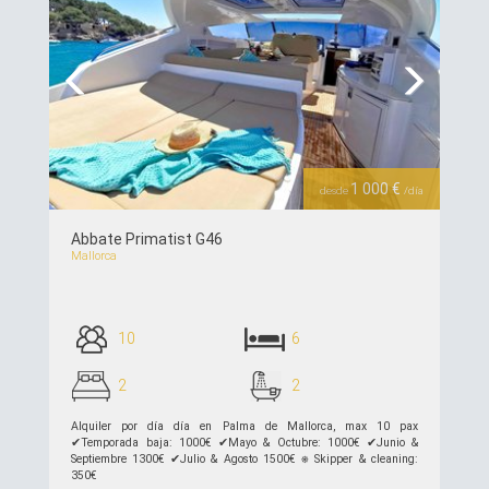
Previous
Next
1 000 €
desde
/día
Abbate Primatist G46
Mallorca
10
6
2
2
Alquiler por día día en Palma de Mallorca, max 10 pax
✔︎Temporada baja: 1000€ ✔︎Mayo & Octubre: 1000€ ✔︎Junio &
Septiembre 1300€ ✔︎Julio & Agosto 1500€ ⎈ Skipper & cleaning:
350€