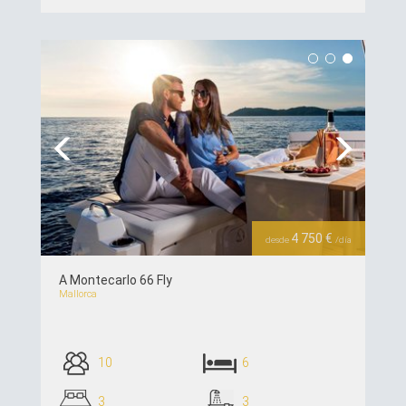
ver detalles >>
Previous
Next
4 750 €
desde
/día
A Montecarlo 66 Fly
Mallorca
10
6
3
3