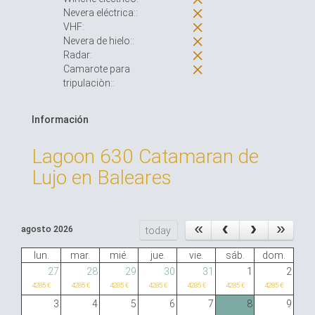
Nevera eléctrica::
VHF:
Nevera de hielo::
Radar:
Camarote para
tripulaciòn::
Información
Lagoon 630 Catamaran de
Lujo en Baleares
agosto 2026
today
lun.
mar.
mié.
jue.
vie.
sáb.
dom.
27
28
29
30
31
1
2
4285 €
4285 €
4285 €
4285 €
4285 €
4285 €
4285 €
3
4
5
6
7
8
9