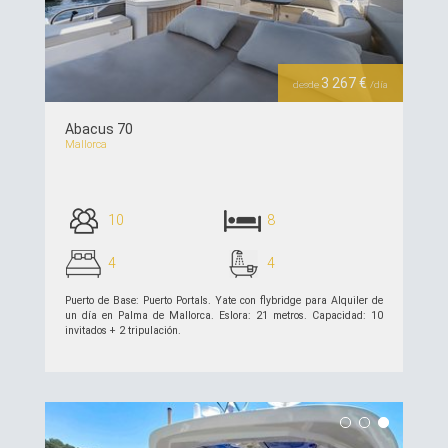
Previous
Next
3 267 €
desde
/día
Abacus 70
Mallorca
10
8
4
4
Puerto de Base: Puerto Portals. Yate con flybridge para Alquiler de
un día en Palma de Mallorca. Eslora: 21 metros. Capacidad: 10
invitados + 2 tripulación.
ver detalles >>