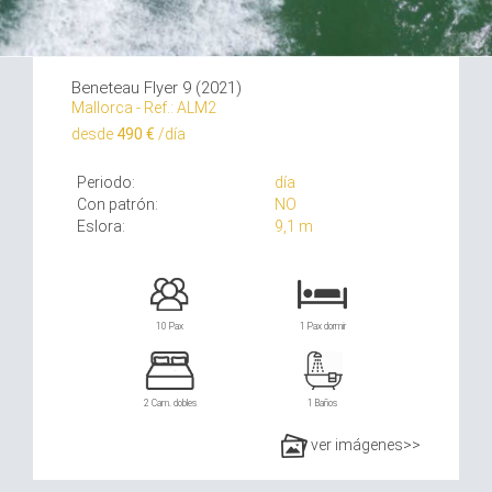
Beneteau Flyer 9 (2021)
Mallorca - Ref.: ALM2
desde
490 €
/día
Periodo:
día
Con patrón:
NO
Eslora:
9,1 m
10 Pax
1 Pax dormir
2 Cam. dobles
1 Baños
ver imágenes>>