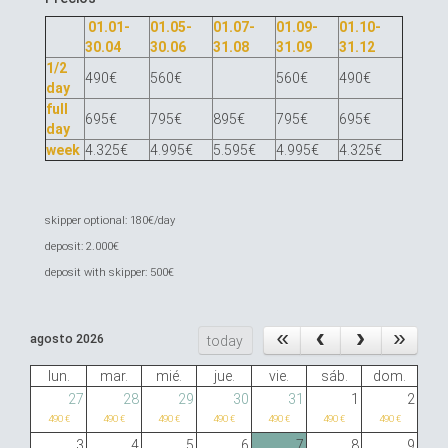
01.01-
01.05-
01.07-
01.09-
01.10-
30.04
30.06
31.08
31.09
31.12
1/2
490€
560€
560€
490€
day
full
695€
795€
895€
795€
695€
day
week
4.325€
4.995€
5.595€
4.995€
4.325€
skipper optional: 180€/day
deposit: 2.000€
deposit with skipper: 500€
agosto 2026
today
lun.
mar.
mié.
jue.
vie.
sáb.
dom.
27
28
29
30
31
1
2
490 €
490 €
490 €
490 €
490 €
490 €
490 €
3
4
5
6
7
8
9