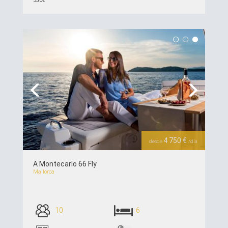
350€
ver detalles >>
Previous
Next
4 750 €
desde
/día
A Montecarlo 66 Fly
Mallorca
10
6