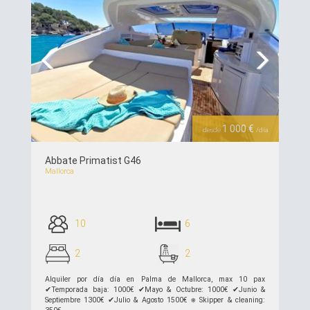
Previous
Next
1 000 €
desde
/día
Abbate Primatist G46
Mallorca
10
6
2
2
Alquiler por día día en Palma de Mallorca, max 10 pax
✔︎Temporada baja: 1000€ ✔︎Mayo & Octubre: 1000€ ✔︎Junio &
Septiembre 1300€ ✔︎Julio & Agosto 1500€ ⎈ Skipper & cleaning: