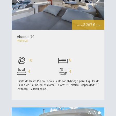
Previous
Next
3 267 €
desde
/día
Abacus 70
Mallorca
10
8
4
4
Puerto de Base: Puerto Portals. Yate con flybridge para Alquiler de
un día en Palma de Mallorca. Eslora: 21 metros. Capacidad: 10
invitados + 2 tripulación.
ver detalles >>