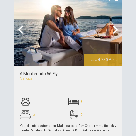
Previous
Next
4 750 €
desde
/día
A Montecarlo 66 Fly
Mallorca
10
6
3
3
Yate de lujo a estrenar en Mallorca para Day Charter y multiple day
charter Montecarlo 66. Jet ski Crew: 2 Port: Palma de Mallorca