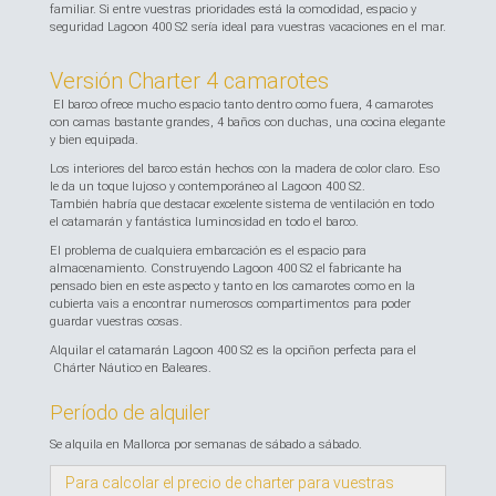
familiar. Si entre vuestras prioridades está la comodidad, espacio y
seguridad Lagoon 400 S2 sería ideal para vuestras vacaciones en el mar.
Versión Charter 4 camarotes
El barco ofrece mucho espacio tanto dentro como fuera, 4 camarotes
con camas bastante grandes, 4 baños con duchas, una cocina elegante
y bien equipada.
Los interiores del barco están hechos con la madera de color claro. Eso
le da un toque lujoso y contemporáneo al Lagoon 400 S2.
También habría que destacar excelente sistema de ventilación en todo
el catamarán y fantástica luminosidad en todo el barco.
El problema de cualquiera embarcación es el espacio para
almacenamiento. Construyendo Lagoon 400 S2 el fabricante ha
pensado bien en este aspecto y tanto en los camarotes como en la
cubierta vais a encontrar numerosos compartimentos para poder
guardar vuestras cosas.
Alquilar el catamarán Lagoon 400 S2 es la opciñon perfecta para el
Chárter Náutico en Baleares.
Período de alquiler
Se alquila en Mallorca por semanas de sábado a sábado.
Para calcolar el precio de charter para vuestras