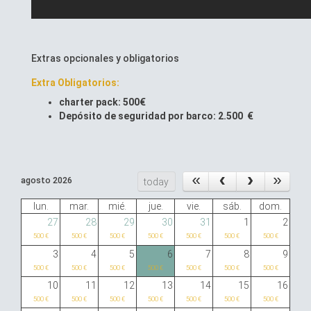
Extras opcionales y obligatorios
Extra Obligatorios:
charter pack: 500€
Depósito de seguridad por barco: 2.500 €
agosto 2026
today
lun.
mar.
mié.
jue.
vie.
sáb.
dom.
27
28
29
30
31
1
2
500 €
500 €
500 €
500 €
500 €
500 €
500 €
3
4
5
6
7
8
9
500 €
500 €
500 €
500 €
500 €
500 €
500 €
10
11
12
13
14
15
16
500 €
500 €
500 €
500 €
500 €
500 €
500 €