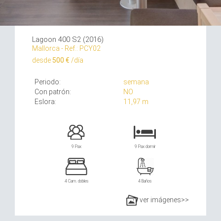
Lagoon 400 S2 (2016)
Mallorca - Ref.: PCY02
desde
500 €
/día
Periodo:
semana
Con patrón:
NO
Eslora:
11,97 m
9 Pax
9 Pax dormir
4 Cam. dobles
4 Baños
ver imágenes>>