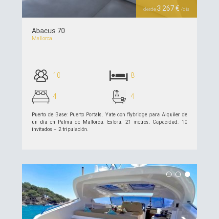
3 267 €
desde
/día
Abacus 70
Mallorca
10
8
4
4
Puerto de Base: Puerto Portals. Yate con flybridge para Alquiler de
un día en Palma de Mallorca. Eslora: 21 metros. Capacidad: 10
invitados + 2 tripulación.
ver detalles >>