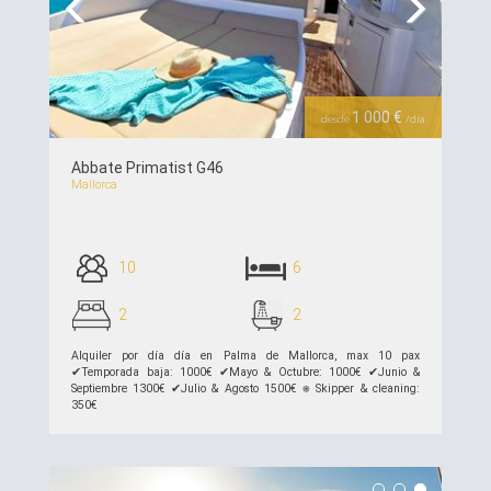
Previous
Next
1 000 €
desde
/día
Abbate Primatist G46
Mallorca
10
6
2
2
Alquiler por día día en Palma de Mallorca, max 10 pax
✔︎Temporada baja: 1000€ ✔︎Mayo & Octubre: 1000€ ✔︎Junio &
Septiembre 1300€ ✔︎Julio & Agosto 1500€ ⎈ Skipper & cleaning:
350€
ver detalles >>