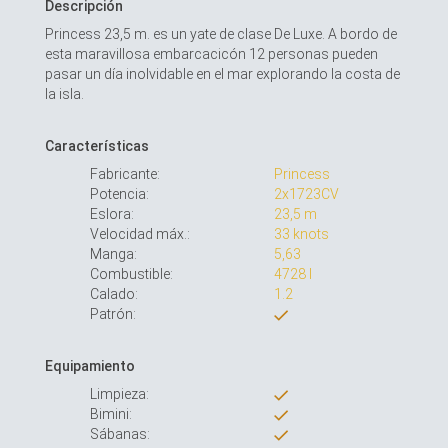
Descripción
Princess 23,5 m. es un yate de clase De Luxe. A bordo de
esta maravillosa embarcacicón 12 personas pueden
pasar un día inolvidable en el mar explorando la costa de
la isla.
Características
Fabricante:
Princess
Potencia:
2x1723CV
Eslora:
23,5 m
Velocidad máx.:
33 knots
Manga:
5,63
Combustible:
4728 l
Calado:
1.2
Patrón:
Equipamiento
Limpieza:
Bimini:
Sábanas: