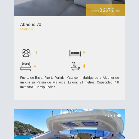
3 267 €
desde
/día
Abacus 70
Mallorca
10
8
4
4
Puerto de Base: Puerto Portals. Yate con flybridge para Alquiler de
un día en Palma de Mallorca. Eslora: 21 metros. Capacidad: 10
invitados + 2 tripulación.
ver detalles >>