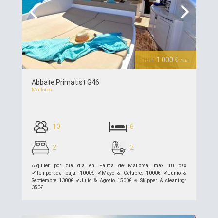
Previous
Next
1 000 €
desde
/día
Abbate Primatist G46
Mallorca
10
6
2
2
Alquiler por día día en Palma de Mallorca, max 10 pax
✔︎Temporada baja: 1000€ ✔︎Mayo & Octubre: 1000€ ✔︎Junio &
Septiembre 1300€ ✔︎Julio & Agosto 1500€ ⎈ Skipper & cleaning:
350€