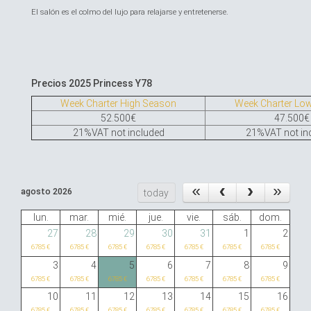
El salón es el colmo del lujo para relajarse y entretenerse.
Precios 2025 Princess Y78
Week Charter High Season
Week Charter Lo
52.500€
47.500€
21%VAT not included
21%VAT not in
agosto 2026
today
lun.
mar.
mié.
jue.
vie.
sáb.
dom.
27
28
29
30
31
1
2
6785 €
6785 €
6785 €
6785 €
6785 €
6785 €
6785 €
3
4
5
6
7
8
9
6785 €
6785 €
6785 €
6785 €
6785 €
6785 €
6785 €
10
11
12
13
14
15
16
6785 €
6785 €
6785 €
6785 €
6785 €
6785 €
6785 €