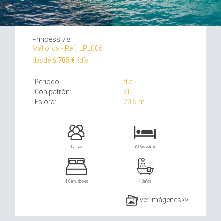
Princess 78
Mallorca - Ref.: LPL006
desde
6 785 €
/día
Periodo:
día
Con patrón:
SI
Eslora:
23,5 m
12 Pax
8 Pax dormir
4 Cam. dobles
4 Baños
ver imágenes>>