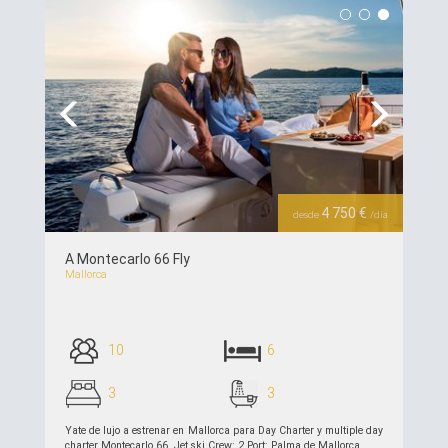
ver detalles >>
Previous
Next
4 750 €
desde
/día
A Montecarlo 66 Fly
Mallorca
10
6
3
3
Yate de lujo a estrenar en Mallorca para Day Charter y multiple day
charter Montecarlo 66. Jet ski Crew: 2 Port: Palma de Mallorca